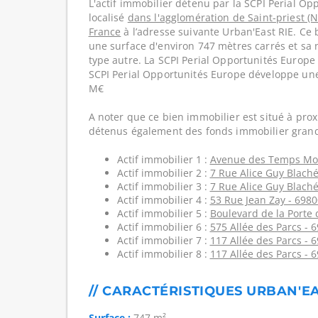
L'actif immobilier détenu par la SCPI Perial Op
localisé
dans l'agglomération de Saint-priest (N
France
à l’adresse suivante Urban'East RIE. Ce
une surface d'environ 747 mètres carrés et sa n
type autre. La SCPI Perial Opportunités Europe 
SCPI Perial Opportunités Europe développe une
M€
A noter que ce bien immobilier est situé à prox
détenus également des fonds immobilier grand
Actif immobilier 1 :
Avenue des Temps Mo
Actif immobilier 2 :
7 Rue Alice Guy Blaché
Actif immobilier 3 :
7 Rue Alice Guy Blaché
Actif immobilier 4 :
53 Rue Jean Zay - 6980
Actif immobilier 5 :
Boulevard de la Porte 
Actif immobilier 6 :
575 Allée des Parcs - 
Actif immobilier 7 :
117 Allée des Parcs - 
Actif immobilier 8 :
117 Allée des Parcs - 
// CARACTÉRISTIQUES URBAN'EA
Surface :
747 m²