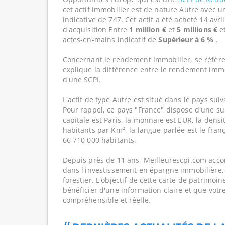
cet actif immobilier est de nature Autre avec 
indicative de 747. Cet actif a été acheté 14 avri
d'acquisition Entre
1 million €
et
5 millions €
e
actes-en-mains indicatif de
Supérieur à 6 %
.
Concernant le rendement immobilier, se référe
explique la différence entre le rendement imm
d'une SCPI.
L'actif de type Autre est situé dans le pays suiv
Pour rappel, ce pays "France" dispose d'une su
capitale est Paris, la monnaie est EUR, la dens
habitants par Km², la langue parlée est le franç
66 710 000 habitants.
Depuis près de 11 ans, Meilleurescpi.com acc
dans l'investissement en épargne immobilière,
forestier. L'objectif de cette carte de patrimoi
bénéficier d'une information claire et que votr
compréhensible et réelle.