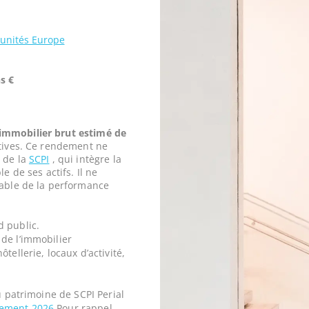
tunités Europe
s €
mmobilier brut estimé de
tives. Ce rendement ne
 de la
SCPI
, qui intègre la
e de ses actifs. Il ne
iable de la performance
d public.
de l’immobilier
tellerie, locaux d’activité,
u patrimoine de SCPI Perial
dement 2026
Pour rappel