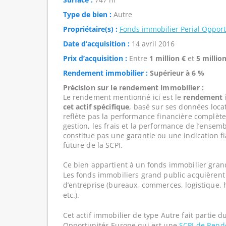
Type de bien :
Autre
Propriétaire(s) :
Fonds immobilier Perial Oppor
Date d’acquisition :
14 avril 2016
Prix d’acquisition :
Entre
1 million €
et
5 million
Rendement immobilier :
Supérieur à 6 %
Précision sur le rendement immobilier :
Le rendement mentionné ici est le
rendement i
cet actif spécifique
, basé sur ses données loca
reflète pas la performance financière complète
gestion, les frais et la performance de l’ensembl
constitue pas une garantie ou une indication f
future de la SCPI.
Ce bien appartient à un fonds immobilier gran
Les fonds immobiliers grand public acquièrent 
d’entreprise (bureaux, commerces, logistique, hô
etc.).
Cet actif immobilier de type Autre fait partie d
Opportunités Europe qui est une
SCPI de Ren