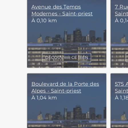
Avenue des Temps
7 Ru
Modernes - Saint-priest
Saint
À 0,10 km
À 0,
DÉCOUVRIR CE BIEN
Boulevard de la Porte des
575 A
Alpes - Saint-priest
Saint
À 1,04 km
À 1,