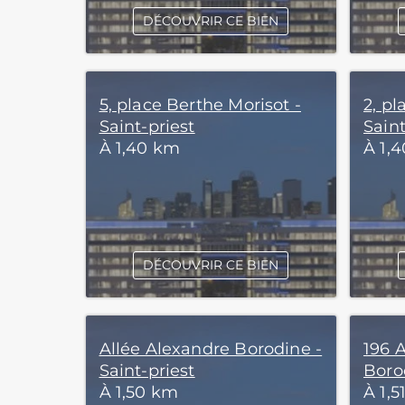
DÉCOUVRIR CE BIEN
5, place Berthe Morisot -
2, pl
Saint-priest
Saint
À 1,40 km
À 1,
DÉCOUVRIR CE BIEN
Allée Alexandre Borodine -
196 
Saint-priest
Borod
À 1,50 km
À 1,5