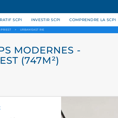
ATIF SCPI
INVESTIR SCPI
COMPRENDRE LA SCPI
-PRIEST
>
URBAN'EAST RIE
PS MODERNES -
EST (747M²)
E