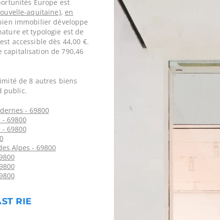
portunités Europe est
ouvelle-aquitaine)
,
en
 bien immobilier développe
ature et typologie est de
est accessible dès 44,00 €.
 capitalisation de 790,46
imité de 8 autres biens
 public.
dernes - 69800
 - 69800
 - 69800
0
des Alpes - 69800
69800
69800
69800
ST RIE