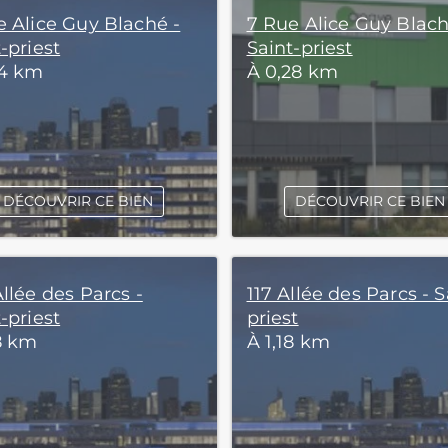
e Alice Guy Blaché -
7 Rue Alice Guy Blach
-priest
Saint-priest
14 km
À 0,28 km
DÉCOUVRIR CE BIEN
DÉCOUVRIR CE BIEN
llée des Parcs -
117 Allée des Parcs - S
-priest
priest
18 km
À 1,18 km