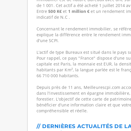
de 1 001. Cet actif a été acheté 1 juillet 2014 a
Entre
500 K€
et
1 million €
et un rendement im
indicatif de N.C .
Concernant le rendement immobilier, se référe
explique la différence entre le rendement imm
d'une SCPI.
L'actif de type Bureaux est situé dans le pays s
Pour rappel, ce pays "France" dispose d'une su
capitale est Paris, la monnaie est EUR, la dens
habitants par Km², la langue parlée est le franç
66 710 000 habitants.
Depuis près de 11 ans, Meilleurescpi.com acc
dans l'investissement en épargne immobilière,
forestier. L'objectif de cette carte de patrimoi
bénéficier d'une information claire et que votr
compréhensible et réelle.
// DERNIÈRES ACTUALITÉS DE LA