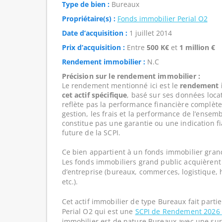
Type de bien :
Bureaux
Propriétaire(s) :
Fonds immobilier Perial O2
Date d’acquisition :
1 juillet 2014
Prix d’acquisition :
Entre
500 K€
et
1 million €
Rendement immobilier :
N.C
Précision sur le rendement immobilier :
Le rendement mentionné ici est le
rendement i
cet actif spécifique
, basé sur ses données loca
reflète pas la performance financière complète
gestion, les frais et la performance de l’ensembl
constitue pas une garantie ou une indication f
future de la SCPI.
Ce bien appartient à un fonds immobilier gran
Les fonds immobiliers grand public acquièrent 
d’entreprise (bureaux, commerces, logistique, hô
etc.).
Cet actif immobilier de type Bureaux fait parti
Perial O2 qui est une
SCPI de Rendement 2026
immobilier est de nature Bureaux avec une sur