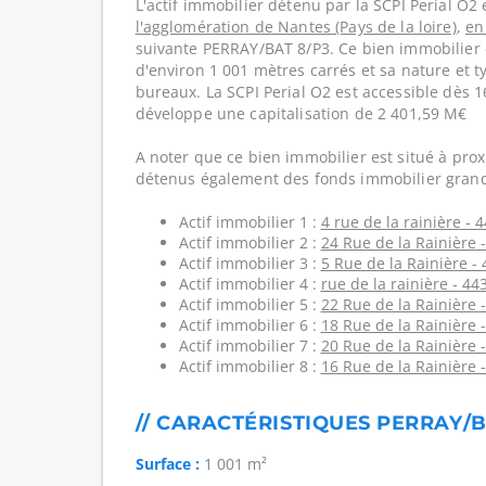
L'actif immobilier détenu par la SCPI Perial O2 
l'agglomération de Nantes (Pays de la loire)
,
en
suivante PERRAY/BAT 8/P3. Ce bien immobilier
d'environ 1 001 mètres carrés et sa nature et t
bureaux. La SCPI Perial O2 est accessible dès 1
développe une capitalisation de 2 401,59 M€
A noter que ce bien immobilier est situé à prox
détenus également des fonds immobilier grand
Actif immobilier 1 :
4 rue de la rainière - 
Actif immobilier 2 :
24 Rue de la Rainière 
Actif immobilier 3 :
5 Rue de la Rainière -
Actif immobilier 4 :
rue de la rainière - 44
Actif immobilier 5 :
22 Rue de la Rainière 
Actif immobilier 6 :
18 Rue de la Rainière 
Actif immobilier 7 :
20 Rue de la Rainière 
Actif immobilier 8 :
16 Rue de la Rainière 
// CARACTÉRISTIQUES PERRAY/B
Surface :
1 001 m²