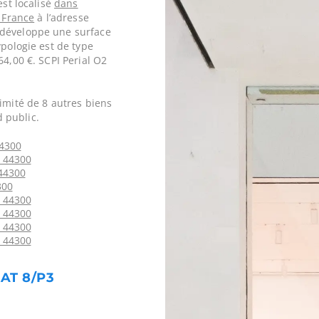
est localisé
dans
 France
à l’adresse
 développe une surface
ypologie est de type
64,00 €. SCPI Perial O2
imité de 8 autres biens
 public.
44300
- 44300
 44300
300
- 44300
- 44300
- 44300
- 44300
AT 8/P3