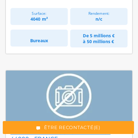
Surface:
Rendement:
4040 m²
n/c
De
5 millions €
Bureaux
à
50 millions €
*Champs obligatoires
“Excellent”, 165 avis
ÊTRE RECONTACTÉ(E)
1 PLACE DE LA BOURSE - NANTES -