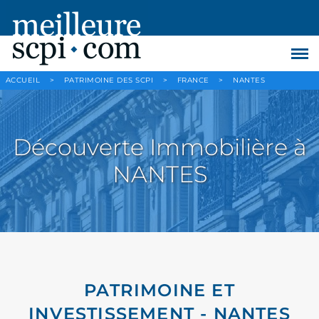
ACCUEIL
>
PATRIMOINE DES SCPI
>
FRANCE
>
NANTES
Découverte Immobilière à
NANTES
PATRIMOINE ET
INVESTISSEMENT - NANTES