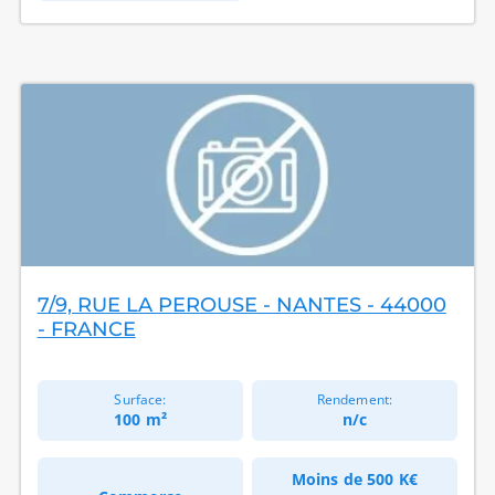
7/9, RUE LA PEROUSE - NANTES - 44000
- FRANCE
Surface:
Rendement:
100 m²
n/c
Moins de
500 K€