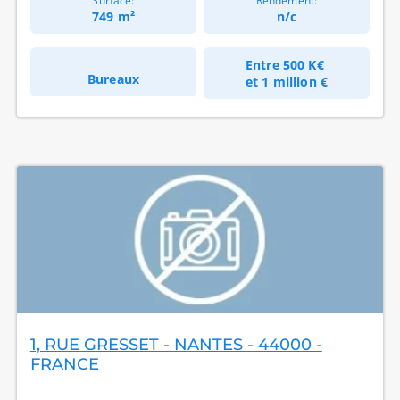
Surface:
Rendement:
749 m²
n/c
Entre
500 K€
Bureaux
et
1 million €
1, RUE GRESSET - NANTES - 44000 -
FRANCE