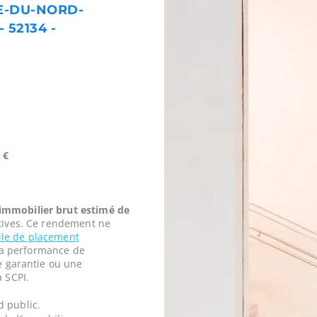
E-DU-NORD-
52134 -
 €
mmobilier brut estimé de
tives. Ce rendement ne
vile de placement
t la performance de
ne garantie ou une
a SCPI.
d public.