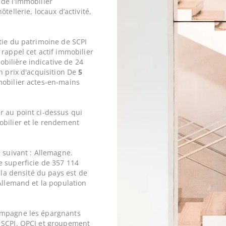
de l’immobilier
tellerie, locaux d’activité,
tie du patrimoine de SCPI
 rappel cet actif immobilier
ilière indicative de 24
n prix d'acquisition De
5
obilier actes-en-mains
r au point ci-dessus qui
obilier et le rendement
 suivant : Allemagne.
e superficie de 357 114
 la densité du pays est de
Allemand et la population
ompagne les épargnants
 SCPI, OPCI et groupement