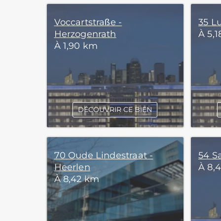
Voccartstraße -
35 Lu
Herzogenrath
À 5,
À 1,90 km
DÉCOUVRIR CE BIEN
70 Oude Lindestraat -
54 Sa
Heerlen
À 8,
À 8,42 km