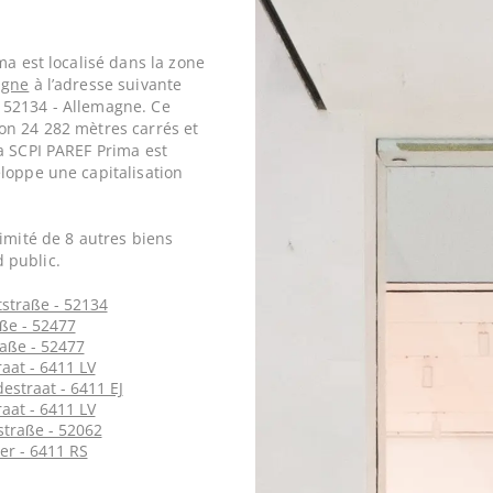
ma est localisé dans la zone
agne
à l’adresse suivante
 52134 - Allemagne. Ce
on 24 282 mètres carrés et
a SCPI PAREF Prima est
loppe une capitalisation
imité de 8 autres biens
 public.
tstraße - 52134
aße - 52477
raße - 52477
raat - 6411 LV
estraat - 6411 EJ
raat - 6411 LV
straße - 52062
er - 6411 RS