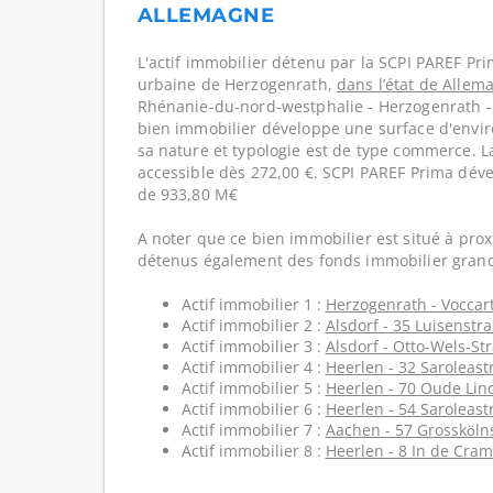
ALLEMAGNE
L'actif immobilier détenu par la SCPI PAREF Pri
urbaine de Herzogenrath,
dans l’état de Allem
Rhénanie-du-nord-westphalie - Herzogenrath -
bien immobilier développe une surface d'envir
sa nature et typologie est de type commerce. L
accessible dès 272,00 €. SCPI PAREF Prima déve
de 933,80 M€
A noter que ce bien immobilier est situé à prox
détenus également des fonds immobilier grand
Actif immobilier 1 :
Herzogenrath - Voccar
Actif immobilier 2 :
Alsdorf - 35 Luisenstr
Actif immobilier 3 :
Alsdorf - Otto-Wels-St
Actif immobilier 4 :
Heerlen - 32 Saroleast
Actif immobilier 5 :
Heerlen - 70 Oude Lind
Actif immobilier 6 :
Heerlen - 54 Saroleast
Actif immobilier 7 :
Aachen - 57 Grossköln
Actif immobilier 8 :
Heerlen - 8 In de Cram