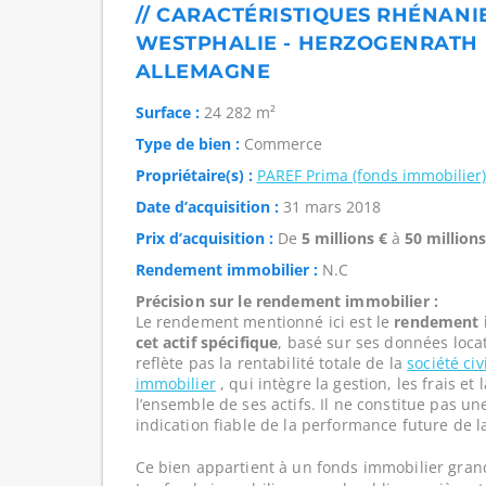
// CARACTÉRISTIQUES RHÉNANI
WESTPHALIE - HERZOGENRATH - 
ALLEMAGNE
Surface :
24 282 m²
Type de bien :
Commerce
Propriétaire(s) :
PAREF Prima (fonds immobilier)
Date d’acquisition :
31 mars 2018
Prix d’acquisition :
De
5 millions €
à
50 millions
Rendement immobilier :
N.C
Précision sur le rendement immobilier :
Le rendement mentionné ici est le
rendement i
cet actif spécifique
, basé sur ses données loca
reflète pas la rentabilité totale de la
société ci
immobilier
, qui intègre la gestion, les frais e
l’ensemble de ses actifs. Il ne constitue pas u
indication fiable de la performance future de l
Ce bien appartient à un fonds immobilier gran