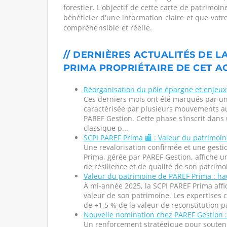
forestier. L'objectif de cette carte de patrimoi
bénéficier d'une information claire et que votr
compréhensible et réelle.
// DERNIÈRES ACTUALITÉS DE L
PRIMA PROPRIÉTAIRE DE CET A
Réorganisation du pôle épargne et enjeux 
Ces derniers mois ont été marqués par un
caractérisée par plusieurs mouvements a
PAREF Gestion. Cette phase s'inscrit dans 
classique p...
SCPI PAREF Prima 🏬 : Valeur du patrimoi
Une revalorisation confirmée et une gesti
Prima, gérée par PAREF Gestion, affiche u
de résilience et de qualité de son patrimoi
Valeur du patrimoine de PAREF Prima : h
À mi-année 2025, la SCPI PAREF Prima affi
valeur de son patrimoine. Les expertises
de +1,5 % de la valeur de reconstitution pa
Nouvelle nomination chez PAREF Gestion 
Un renforcement stratégique pour souteni