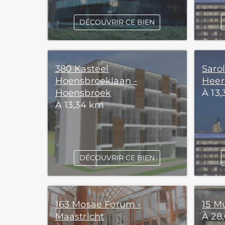
DÉCOUVRIR CE BIEN
380 Kasteel
Sarol
Hoensbroeklaan -
Heer
Hoensbroek
À 13
À 13,34 km
DÉCOUVRIR CE BIEN
163 Mosae Forum -
15 Mu
Maastricht
À 28