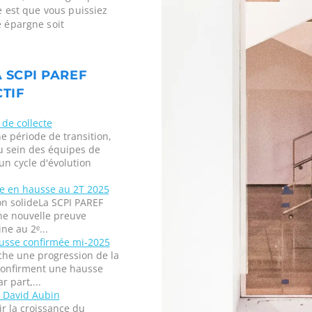
ne est que vous puissiez
e épargne soit
A SCPI PAREF
CTIF
de collecte
e période de transition,
u sein des équipes de
un cycle d'évolution
ne en hausse au 2T 2025
on solideLa SCPI PAREF
ne nouvelle preuve
ne au 2ᵉ...
ausse confirmée mi-2025
che une progression de la
 confirment une hausse
r part,...
: David Aubin
r la croissance du