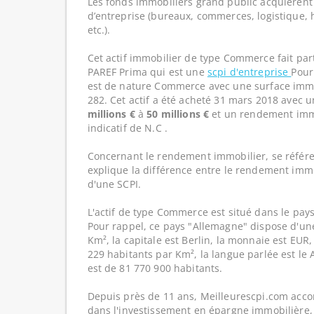
Les fonds immobiliers grand public acquièrent 
d’entreprise (bureaux, commerces, logistique, hô
etc.).
Cet actif immobilier de type Commerce fait par
PAREF Prima qui est une
scpi d'entreprise
Pour
est de nature Commerce avec une surface immob
282. Cet actif a été acheté 31 mars 2018 avec u
millions €
à
50 millions €
et un rendement imm
indicatif de N.C .
Concernant le rendement immobilier, se référe
explique la différence entre le rendement imm
d'une SCPI.
L'actif de type Commerce est situé dans le pays
Pour rappel, ce pays "Allemagne" dispose d'un
Km², la capitale est Berlin, la monnaie est EUR,
229 habitants par Km², la langue parlée est le 
est de 81 770 900 habitants.
Depuis près de 11 ans, Meilleurescpi.com acc
dans l'investissement en épargne immobilière,