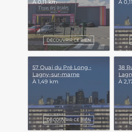
À 0,11 km
À 0,
DÉCOUVRIR CE BIEN
57 Quai du Pré Long -
38 R
Lagny-sur-marne
Lagn
À 1,49 km
À 2,
DÉCOUVRIR CE BIEN