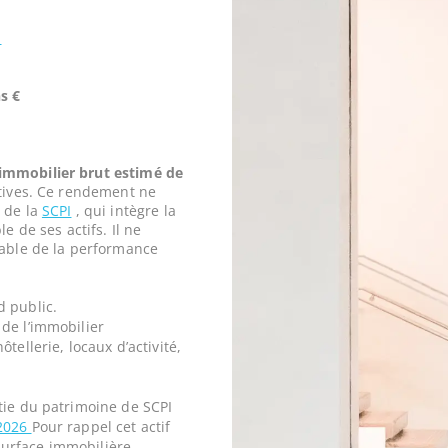
1
s €
mmobilier brut estimé de
tives. Ce rendement ne
 de la
SCPI
, qui intègre la
e de ses actifs. Il ne
iable de la performance
d public.
de l’immobilier
tellerie, locaux d’activité,
tie du patrimoine de SCPI
2026
Pour rappel cet actif
urface immobilière