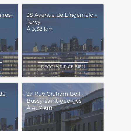
aires-
38 Avenue de Lingenfeld -
Torcy
À 3,38 km
DÉCOUVRIR CE BIEN
de
27 Rue Graham Bell -
Bussy-saint-georges
À 4,17 km