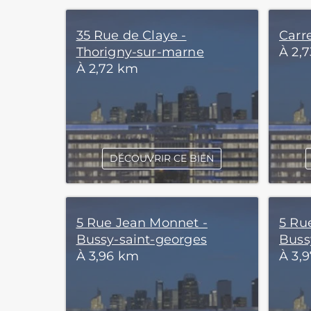
35 Rue de Claye -
Carre
Thorigny-sur-marne
À 2,
À 2,72 km
DÉCOUVRIR CE BIEN
5 Rue Jean Monnet -
5 Ru
Bussy-saint-georges
Buss
À 3,96 km
À 3,