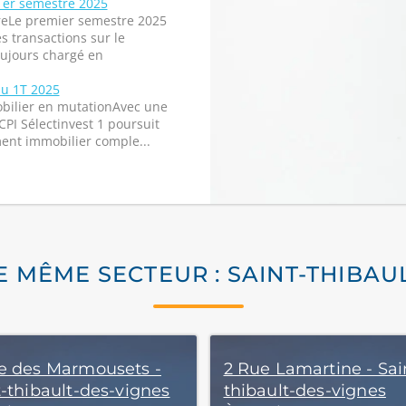
 1er semestre 2025
reLe premier semestre 2025
 transactions sur le
oujours chargé en
au 1T 2025
obilier en mutationAvec une
CPI Sélectinvest 1 poursuit
ent immobilier comple...
E MÊME SECTEUR : SAINT-THIBAU
e des Marmousets -
2 Rue Lamartine - Sai
t-thibault-des-vignes
thibault-des-vignes