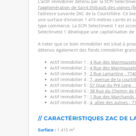
L'actif immobilier détenu par la SCPI Selectinve
l'agglomération de Saint-thibault-des-vignes (Î
l’adresse suivante ZAC de la Courtillière. Ce b
une surface d'environ 1 415 mètres carrés et sa
type commerce. La SCPI Selectinvest 1 est acces
Selectinvest 1 développe une capitalisation de
A noter que ce bien immobilier est situé à prox
détenus également des fonds immobilier grand
Actif immobilier 1 :
4 Rue des Marmousets
Actif immobilier 2 :
4 Rue des Marmousets
Actif immobilier 3 :
2 Rue Lamartine - 774
Actif immobilier 4 :
7, avenue de la courtil
Actif immobilier 5 :
57 Quai du Pré Long -
Actif immobilier 6 :
38 Rue du Chemin de F
Actif immobilier 7 :
1 Rue des Marchands 
Actif immobilier 8 :
4, allee des aulnes - 7
// CARACTÉRISTIQUES ZAC DE L
Surface :
1 415 m²