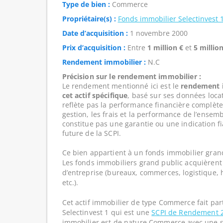
Type de bien :
Commerce
Propriétaire(s) :
Fonds immobilier Selectinvest 
Date d’acquisition :
1 novembre 2000
Prix d’acquisition :
Entre
1 million €
et
5 million
Rendement immobilier :
N.C
Précision sur le rendement immobilier :
Le rendement mentionné ici est le
rendement i
cet actif spécifique
, basé sur ses données loca
reflète pas la performance financière complète
gestion, les frais et la performance de l’ensembl
constitue pas une garantie ou une indication f
future de la SCPI.
Ce bien appartient à un fonds immobilier gran
Les fonds immobiliers grand public acquièrent 
d’entreprise (bureaux, commerces, logistique, hô
etc.).
Cet actif immobilier de type Commerce fait par
Selectinvest 1 qui est une
SCPI de Rendement 
immobilier est de nature Commerce avec une s