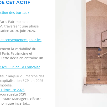
DE CET ACTIF
ection des bureaux
Paris Patrimoine et
EM, traversent une phase
ation au 30 juin 2026.
 et conséquences pour les
ment la variabilité du
d Paris Patrimoine et
 Cette décision entraîne un
r les SCPI de La Française
acteur majeur du marché des
 capitalisation SCPI en 2025
mobilie...
e trimestre 2025
igoureuseLa SCPI
l Estate Managers, clôture
nomique incertai...