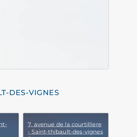
LT-DES-VIGNES
nt-
7, avenue de la courtilliere
- Saint-thibault-des-vignes