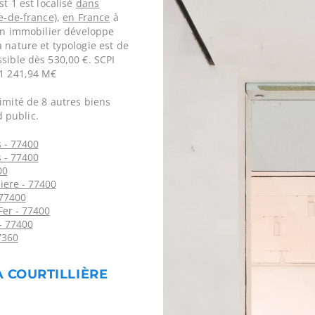
st 1 est localisé
dans
le-de-france)
,
en France
à
ien immobilier développe
 nature et typologie est de
sible dès 530,00 €. SCPI
 1 241,94 M€
imité de 8 autres biens
 public.
 - 77400
 - 77400
00
liere - 77400
 77400
er - 77400
- 77400
7360
A COURTILLIÈRE