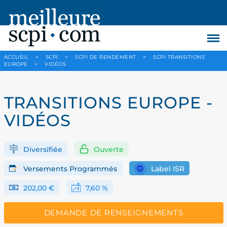
ACCUEIL
>
SCPI
>
SCPI DE RENDEMENT
>
SCPI TRANSITIONS
EUROPE
>
VIDÉOS
TRANSITIONS EUROPE -
VIDÉOS
Diversifiée
Ouverte
Versements Programmés
Label ISR
202,00 €
7,60 %
DEMANDE DE RENSEIGNEMENTS