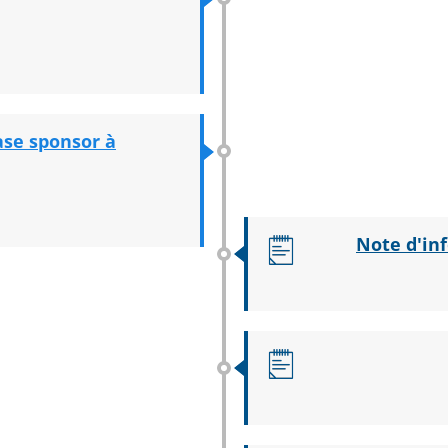
ase sponsor à
Note d'inf