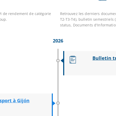
SCPI de rendement de catégorie
Retrouvez les derniers documents
oup.
T2-T3-T4), bulletin semestriels 
status, Documents d'Information
2026
Bulletin t
 sport à Gijón