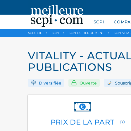
SCPI
COMPAR
ACCUEIL
>
SCPI
>
SCPI DE RENDEMENT
>
SCPI VITAL
VITALITY - ACTUAL
PUBLICATIONS
Diversifiée
Ouverte
Souscri
PRIX DE LA PART