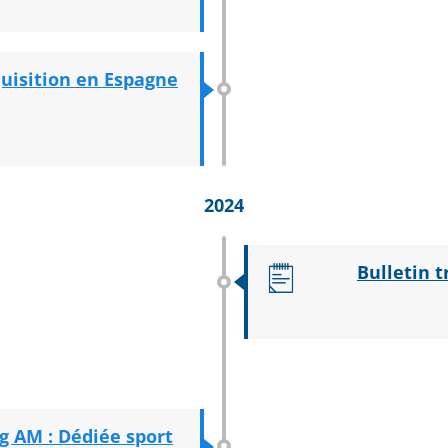
quisition en Espagne
2024
Bulletin t
ng AM : Dédiée sport