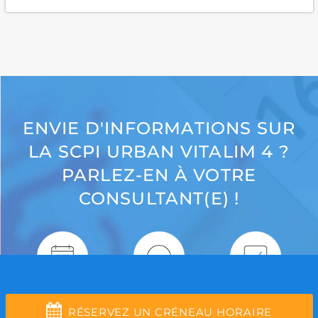
ENVIE D'INFORMATIONS SUR
LA SCPI URBAN VITALIM 4 ?
PARLEZ-EN À VOTRE
CONSULTANT(E) !
RÉSERVEZ UN CRÉNEAU HORAIRE