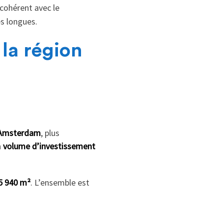
cohérent avec le
es longues.
la région
à Amsterdam
, plus
n
volume d’investissement
 5 940 m²
. L’ensemble est