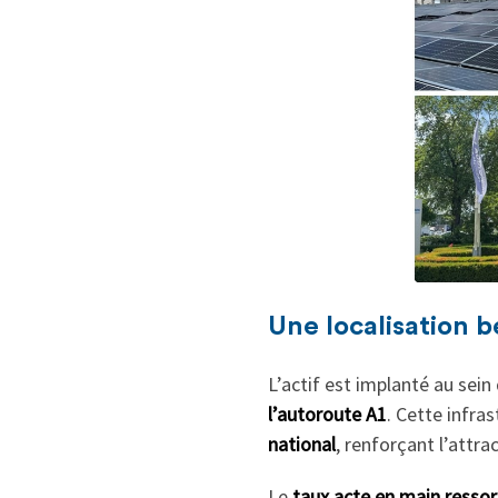
Une localisation b
L’actif est implanté au sein
l’autoroute A1
. Cette infra
national
, renforçant l’attrac
Le
taux acte en main ressor