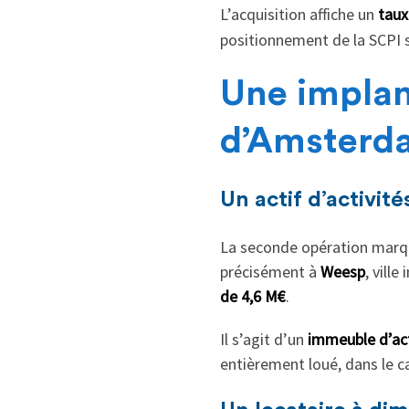
L’acquisition affiche un
taux
positionnement de la SCPI s
Une implan
d’Amsterd
Un actif d’activit
La seconde opération marqu
précisément à
Weesp
, vill
de 4,6 M€
.
Il s’agit d’un
immeuble d’act
entièrement loué, dans le c