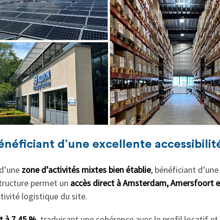
énéficiant d’une excellente accessibilit
 d’une
zone d’activités mixtes bien établie
, bénéficiant d’un
structure permet un
accès direct à Amsterdam, Amersfoort e
tivité logistique du site.
t à 7,45 %
, traduisant une cohérence avec le profil locatif et l