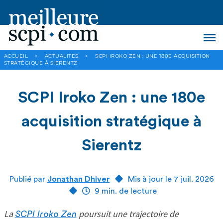
ACCUEIL
>
ACTUALITES
>
SCPI IROKO ZEN : UNE 180E ACQUISITION
STRATÉGIQUE À SIERENTZ
SCPI Iroko Zen : une 180e
acquisition stratégique à
Sierentz
Publié par
Jonathan Dhiver
Mis à jour le 7 juil. 2026
9 min. de lecture
La
poursuit une trajectoire de
SCPI Iroko Zen