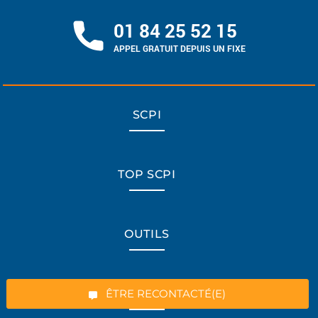
01 84 25 52 15
APPEL GRATUIT DEPUIS UN FIXE
SCPI
TOP SCPI
*Champs obligatoires
OUTILS
“Excellent”, 165 avis
ÊTRE RECONTACTÉ(E)
TOP SCPI SANS FRAIS DE SOUSCRIPTION