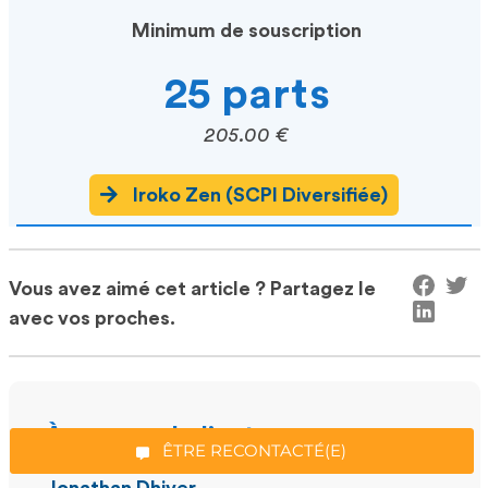
Minimum de souscription
25 parts
205.00 €
Iroko Zen (SCPI Diversifiée)
Vous avez aimé cet article ? Partagez le
*Champs obligatoires
avec vos proches.
“Excellent”, 165 avis
À propos de l’auteur
ÊTRE RECONTACTÉ(E)