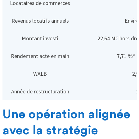
Locataires de commerces
Revenus locatifs annuels
Envir
Montant investi
22,64 M€ hors dro
Rendement acte en main
7,71 %* (
WALB
2,
Année de restructuration
2
Une opération alignée
avec la stratégie