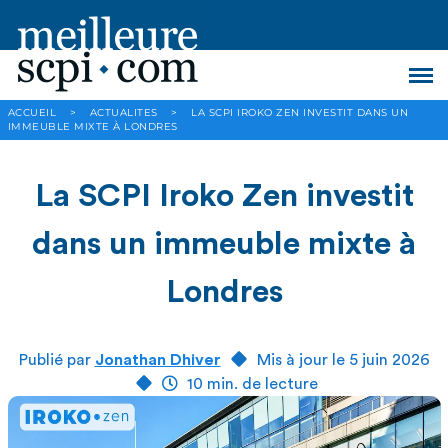
ACCUEIL
>
ACTUALITES
>
LA SCPI IROKO ZEN INVESTIT DANS UN
IMMEUBLE MIXTE À LONDRES
La SCPI Iroko Zen investit
dans un immeuble mixte à
Londres
Publié par
Jonathan Dhiver
Mis à jour le 5 juin 2026
10 min. de lecture