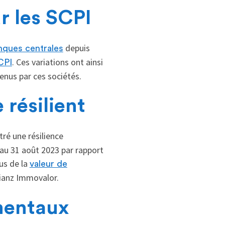
r les SCPI
depuis
nques centrales
. Ces variations ont ainsi
CPI
enus par ces sociétés.
 résilient
ré une résilience
 au 31 août 2023 par rapport
us de la
valeur de
lianz Immovalor.
amentaux