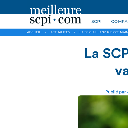
SCPI
COMPAR
ACCUEIL
>
ACTUALITES
>
LA SCPI ALLIANZ PIERRE MAI
La SCPI
va
Publié par