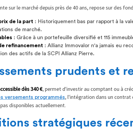
sente sur le marché depuis près de 40 ans, repose sur des fo
rix de la part
: Historiquement bas par rapport à la val
ations de marché.
ables
: Grâce à un portefeuille diversifié et 115 immeuble
de refinancement
: Allianz Immovalor n'a jamais eu re
ion des actifs de la SCPI Allianz Pierre.
issements prudents et r
ccessible dès 340 €
, permet d'investir au comptant ou à créd
, l'intégration dans un contrat
es versements programmés
as disponibles actuellement.
itions stratégiques ré