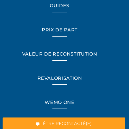
GUIDES
PRIX DE PART
VALEUR DE RECONSTITUTION
REVALORISATION
*Champs obligatoires
WEMO ONE
“Excellent”, 165 avis
ÊTRE RECONTACTÉ(E)
Mentions légales
-
CGU
-
Plan du site