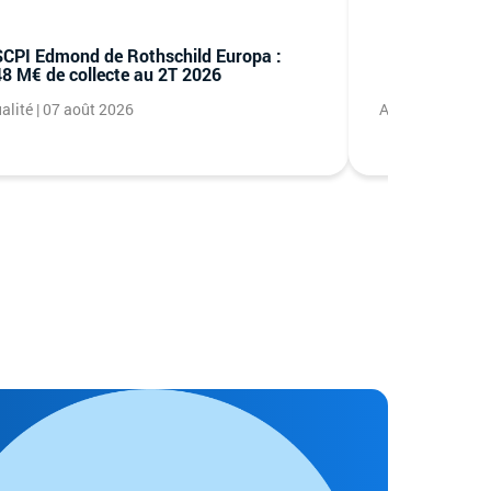
SCPI Edmond de Rothschild Europa :
SCPI Transi
8 M€ de collecte au 2T 2026
M€ investis
alité | 07 août 2026
Actualité | 06 a