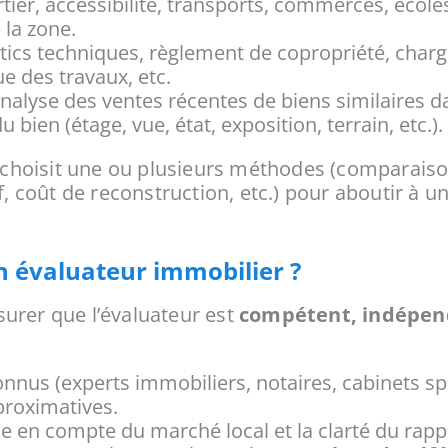
tier, accessibilité, transports, commerces, école
 la zone.
ics techniques, règlement de copropriété, charge
 des travaux, etc.
nalyse des ventes récentes de biens similaires da
 bien (étage, vue, état, exposition, terrain, etc.).
ur choisit une ou plusieurs méthodes (comparais
f, coût de reconstruction, etc.) pour aboutir à un
n évaluateur immobilier ?
ssurer que l’évaluateur est
compétent, indépen
onnus (experts immobiliers, notaires, cabinets sp
proximatives.
ise en compte du marché local et la clarté du rapp