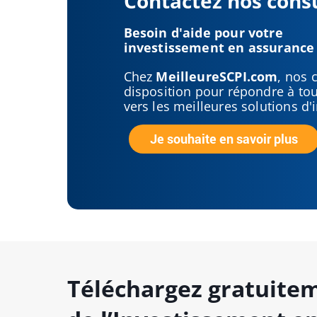
Contactez nos cons
Besoin d'aide pour votre
investissement en assurance 
Chez
MeilleureSCPI.com
, nos 
disposition pour répondre à tou
vers les meilleures solutions d'
Je souhaite en savoir plus
Téléchargez gratuitem