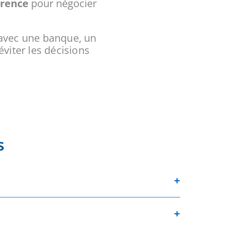
érence
pour négocier
r avec une banque, un
éviter les décisions
s
+
+