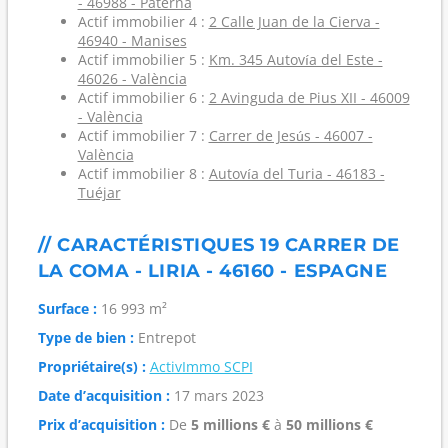
- 46988 - Paterna
Actif immobilier 4 :
2 Calle Juan de la Cierva -
46940 - Manises
Actif immobilier 5 :
Km. 345 Autovía del Este -
46026 - València
Actif immobilier 6 :
2 Avinguda de Pius XII - 46009
- València
Actif immobilier 7 :
Carrer de Jesús - 46007 -
València
Actif immobilier 8 :
Autovía del Turia - 46183 -
Tuéjar
// CARACTÉRISTIQUES 19 CARRER DE
LA COMA - LIRIA - 46160 - ESPAGNE
Surface :
16 993 m²
Type de bien :
Entrepot
Propriétaire(s) :
ActivImmo SCPI
Date d’acquisition :
17 mars 2023
Prix d’acquisition :
De
5 millions €
à
50 millions €