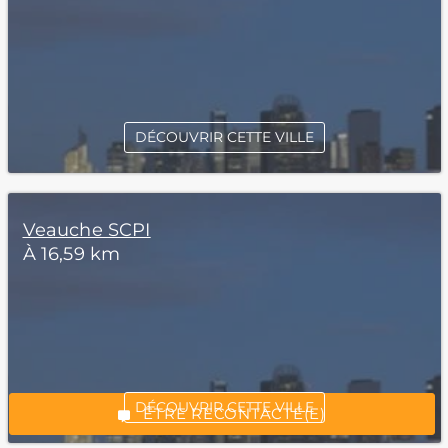
DÉCOUVRIR CETTE VILLE
Veauche SCPI
À 16,59 km
*Champs obligatoires
“Excellent”, 165 avis
DÉCOUVRIR CETTE VILLE
ÊTRE RECONTACTÉ(E)