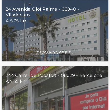
24 Avenida Olof Palme - 08840 -
Viladecans
À 5,75 km
DÉCOUVRIR CE BIEN
244 Carrer de Rocafort - 08029 - Barcelone
À 7,35 km