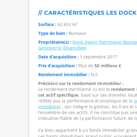
// CARACTÉRISTIQUES LES DOCK
Surface :
62 653 m²
Type de bien :
Bureaux
Propriétaire(s) :
Rivoli Avenir Patrimoine (Burea
Genepierre (Diversifiée)
Date d’acquisition :
1 septembre 2017
Prix d’acquisition :
Plus de
50 millions €
Rendement immobilier :
N.C
Précision sur le rendement immobilier :
Le rendement mentionné ici est le
rendement i
cet actif spécifique
, basé sur ses données loca
reflète pas la performance économique de la
s
immobilier
, qui intègre la gestion, les frais e
l’ensemble de ses actifs. Il ne constitue pas u
indication fiable de la performance future de l
Ce bien appartient à un fonds immobilier gran
Les fonds immobiliers grand public acquièrent 