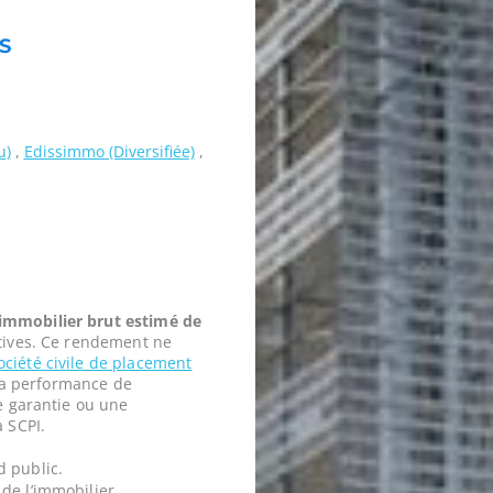
S
u)
,
Edissimmo (Diversifiée)
,
mmobilier brut estimé de
tives. Ce rendement ne
ociété civile de placement
t la performance de
ne garantie ou une
a SCPI.
d public.
de l’immobilier