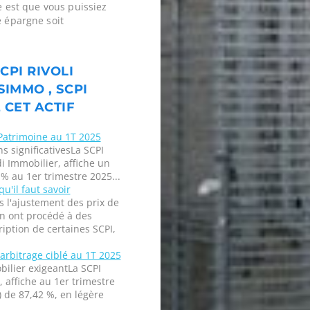
ne est que vous puissiez
e épargne soit
CPI RIVOLI
SIMMO , SCPI
 CET ACTIF
 Patrimoine au 1T 2025
ns significativesLa SCPI
i Immobilier, affiche un
 % au 1er trimestre 2025...
u'il faut savoir
 l'ajustement des prix de
on ont procédé à des
ription de certaines SCPI,
 arbitrage ciblé au 1T 2025
bilier exigeantLa SCPI
affiche au 1er trimestre
) de 87,42 %, en légère