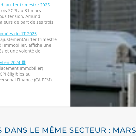
di au 1er trimestre 2025
rois SCPI au 31 mars
ous tension, Amundi
leurs de part de ses trois
onnées du 1T 2025
ajustementAu 1er trimestre
i Immobilier, affiche une
és et une volonté de
M en 2024 🏢
 Placement Immobilier)
CPI éligibles au
Personal Finance (CA PFM).
S DANS LE MÊME SECTEUR : MARS