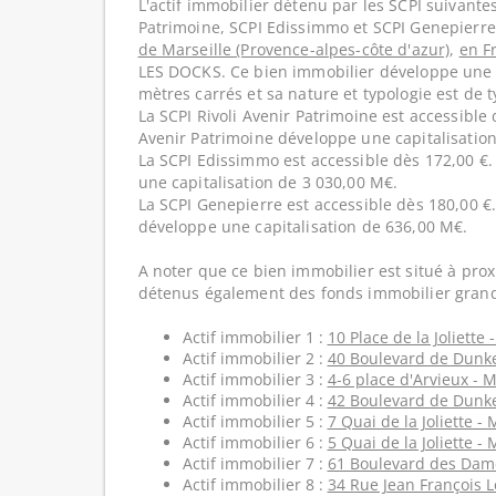
L'actif immobilier détenu par les SCPI suivantes
Patrimoine, SCPI Edissimmo et SCPI Genepierre 
de Marseille (Provence-alpes-côte d'azur)
,
en F
LES DOCKS. Ce bien immobilier développe une 
mètres carrés et sa nature et typologie est de 
La SCPI Rivoli Avenir Patrimoine est accessible 
Avenir Patrimoine développe une capitalisatio
La SCPI Edissimmo est accessible dès 172,00 €
une capitalisation de 3 030,00 M€.
La SCPI Genepierre est accessible dès 180,00 €
développe une capitalisation de 636,00 M€.
A noter que ce bien immobilier est situé à prox
détenus également des fonds immobilier grand
Actif immobilier 1 :
10 Place de la Joliette 
Actif immobilier 2 :
40 Boulevard de Dunke
Actif immobilier 3 :
4-6 place d'Arvieux - M
Actif immobilier 4 :
42 Boulevard de Dunke
Actif immobilier 5 :
7 Quai de la Joliette - 
Actif immobilier 6 :
5 Quai de la Joliette - 
Actif immobilier 7 :
61 Boulevard des Dame
Actif immobilier 8 :
34 Rue Jean François L