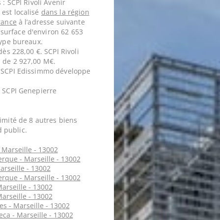
 : SCPI Rivoli Avenir
est localisé
dans la région
rance
à l’adresse suivante
surface d'environ 62 653
type bureaux.
dès 228,00 €. SCPI Rivoli
n de 2 927,00 M€.
. SCPI Edissimmo développe
. SCPI Genepierre
imité de 8 autres biens
 public.
- Marseille - 13002
rque - Marseille - 13002
arseille - 13002
rque - Marseille - 13002
Marseille - 13002
Marseille - 13002
s - Marseille - 13002
eca - Marseille - 13002