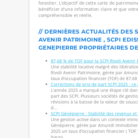
forestier. L'objectif de cette carte de patrimoi
bénéficier d'une information claire et que votr
compréhensible et réelle.
// DERNIÈRES ACTUALITÉS DES S
AVENIR PATRIMOINE , SCPI EDIS
GENEPIERRE PROPRIÉTAIRES DE
87,68 % de TOF pour la SCPI Rivoli Avenir
Une stabilité locative malgré des libératio
Rivoli Avenir Patrimoine, gérée par Amund
taux d’occupation financier (TOF) de 87,68
Corrections de prix de part SCPI 2025 : ce q
L'année 2025 a marqué une étape clé dans
part des SCPI. Plusieurs sociétés de gesti
révisions à la baisse de la valeur de sousc
d...
SCPI Génépierre : Stabilité des revenus et
Une gestion active dans un contexte immo
Génépierre, gérée par Amundi Immobilier, 
2025 un taux d’occupation financier ( TOF 
hauss...