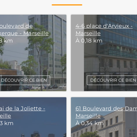
oulevard de
4-6 place d'Arvieux -
erque - Marseille
Marseille
18 km
À 0,18 km
DÉCOUVRIR CE BIEN
DÉCOUVRIR CE BIEN
i de la Joliette -
61 Boulevard des Dam
ille
Marseille
33 km
À 0,34 km