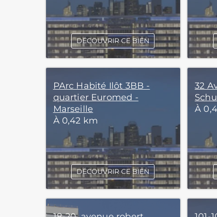
DÉCOUVRIR CE BIEN
PArc Habité Ilôt 3BB -
32 A
quartier Euromed -
Schu
Marseille
À 0,
À 0,42 km
DÉCOUVRIR CE BIEN
18-20, avenue robert
101-