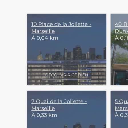
10 Place de la Joliette -
40 B
Marseille
Dunk
À 0,04 km
À 0,
DÉCOUVRIR CE BIEN
7 Quai de la Joliette -
5 Qua
Marseille
Marse
À 0,33 km
À 0,