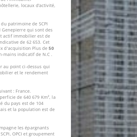
tellerie, locaux d’activité,
e du patrimoine de SCPI
PI Genepierre qui sont des
t actif immobilier est de
ndicative de 62 653. Cet
ix d'acquisition Plus de
50
-mains indicatif de N.C .
r au point ci-dessus qui
obilier et le rendement
uivant : France.
perficie de 640 679 Km², la
ité du pays est de 104
ais et la population est de
ompagne les épargnants
 SCPI, OPCI et groupement