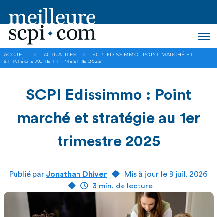
ACCUEIL
>
ACTUALITES
>
SCPI EDISSIMMO : POINT MARCHÉ ET
STRATÉGIE AU 1ER TRIMESTRE 2025
SCPI Edissimmo : Point
marché et stratégie au 1er
trimestre 2025
Publié par
Jonathan Dhiver
Mis à jour le 8 juil. 2026
3 min. de lecture