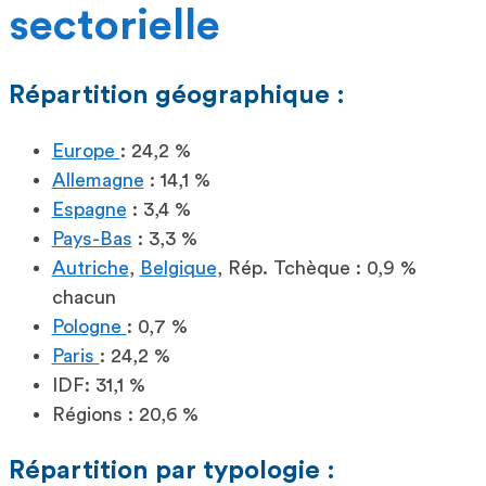
sectorielle
Répartition géographique :
Europe
: 24,2 %
Allemagne
: 14,1 %
Espagne
: 3,4 %
Pays-Bas
: 3,3 %
Autriche
,
Belgique
, Rép. Tchèque : 0,9 %
chacun
Pologne
: 0,7 %
Paris
: 24,2 %
IDF: 31,1 %
Régions : 20,6 %
Répartition par typologie :