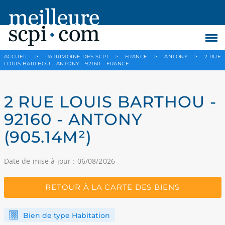
ACCUEIL
>
PATRIMOINE DES SCPI
>
FRANCE
>
ANTONY
>
2 RUE
LOUIS BARTHOU - ANTONY - 92160 - FRANCE
2 RUE LOUIS BARTHOU -
92160 - ANTONY
(905.14M²)
Date de mise à jour : 06/08/2026
RETOUR À LA CARTE DES BIENS
Bien de type Habitation