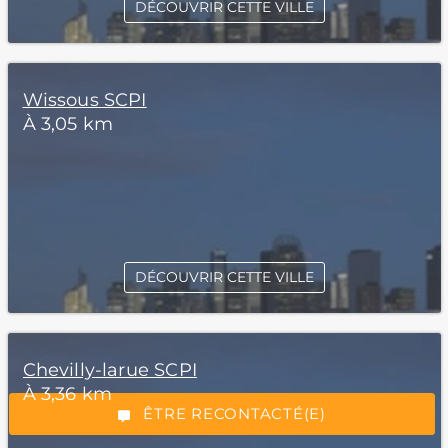
DÉCOUVRIR CETTE VILLE
Wissous SCPI
À 3,05 km
*Champs obligatoires
DÉCOUVRIR CETTE VILLE
Chevilly-larue SCPI
À 3,36 km
“Excellent”, 165 avis
ÊTRE RECONTACTÉ(E)