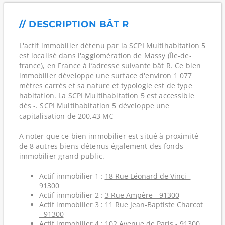
// DESCRIPTION BÂT R
L'actif immobilier détenu par la SCPI Multihabitation 5
est localisé
dans l'agglomération de Massy (Île-de-
france)
,
en France
à l’adresse suivante bât R. Ce bien
immobilier développe une surface d'environ 1 077
mètres carrés et sa nature et typologie est de type
habitation. La SCPI Multihabitation 5 est accessible
dès -. SCPI Multihabitation 5 développe une
capitalisation de 200,43 M€
A noter que ce bien immobilier est situé à proximité
de 8 autres biens détenus également des fonds
immobilier grand public.
Actif immobilier 1 :
18 Rue Léonard de Vinci -
91300
Actif immobilier 2 :
3 Rue Ampère - 91300
Actif immobilier 3 :
11 Rue Jean-Baptiste Charcot
- 91300
Actif immobilier 4 :
102 Avenue de Paris - 91300