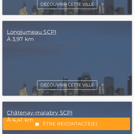
DÉCOUVRIR CETTE VILLE
Longjumeau SCPI
À 3,97 km
*Champs obligatoires
DÉCOUVRIR CETTE VILLE
Châtenay-malabry SCPI
“Excellent”, 165 avis
À 4,41 km
ÊTRE RECONTACTÉ(E)