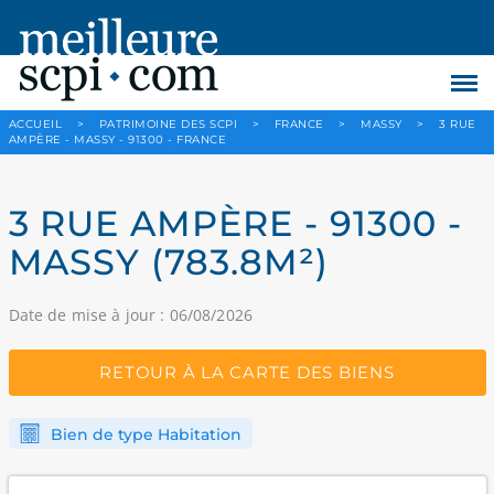
ACCUEIL
>
PATRIMOINE DES SCPI
>
FRANCE
>
MASSY
>
3 RUE
AMPÈRE - MASSY - 91300 - FRANCE
3 RUE AMPÈRE - 91300 -
MASSY (783.8M²)
Date de mise à jour : 06/08/2026
RETOUR À LA CARTE DES BIENS
Bien de type Habitation