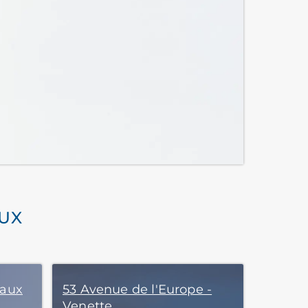
AUX
Jaux
53 Avenue de l'Europe -
Venette