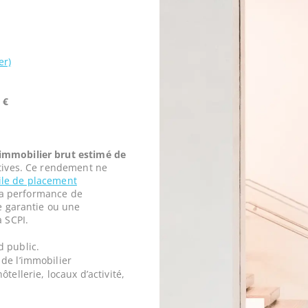
er)
 €
mmobilier brut estimé de
tives. Ce rendement ne
vile de placement
t la performance de
ne garantie ou une
a SCPI.
d public.
de l’immobilier
tellerie, locaux d’activité,