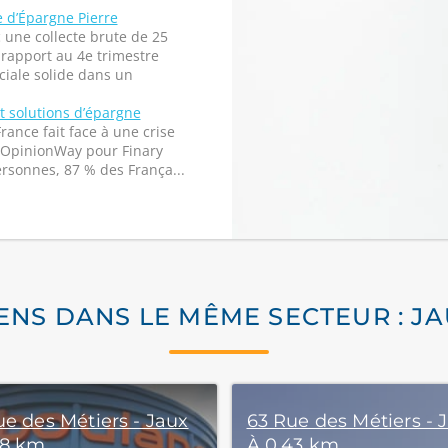
e d’Épargne Pierre
 une collecte brute de 25
 rapport au 4e trimestre
iale solide dans un
et solutions d’épargne
rance fait face à une crise
 OpinionWay pour Finary
ersonnes, 87 % des França...
ENS DANS LE MÊME SECTEUR : J
ue des Métiers - Jaux
63 Rue des Métiers - 
38 km
À 0,43 km