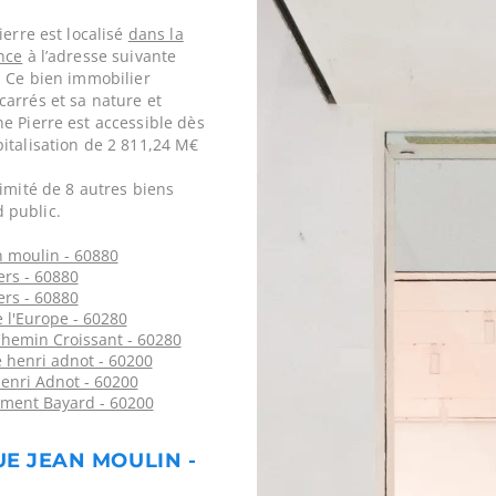
ierre est localisé
dans la
nce
à l’adresse suivante
. Ce bien immobilier
arrés et sa nature et
e Pierre est accessible dès
italisation de 2 811,24 M€
imité de 8 autres biens
 public.
n moulin - 60880
ers - 60880
ers - 60880
 l'Europe - 60280
Chemin Croissant - 60280
 henri adnot - 60200
enri Adnot - 60200
ément Bayard - 60200
UE JEAN MOULIN -