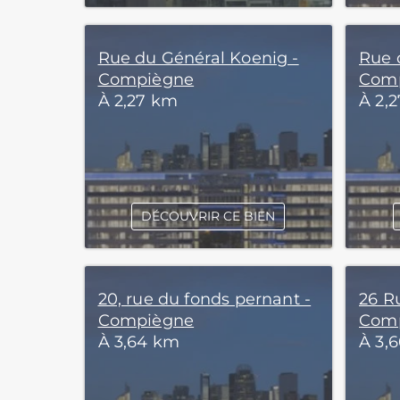
Rue du Général Koenig -
Rue 
Compiègne
Com
À 2,27 km
À 2,
DÉCOUVRIR CE BIEN
20, rue du fonds pernant -
26 Ru
Compiègne
Com
À 3,64 km
À 3,