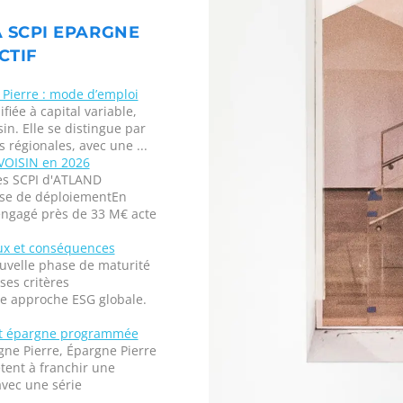
A SCPI EPARGNE
CTIF
Pierre : mode d’emploi
fiée à capital variable,
in. Elle se distingue par
 régionales, avec une ...
VOISIN en 2026
es SCPI d'ATLAND
hase de déploiementEn
engagé près de 33 M€ acte
eux et conséquences
ouvelle phase de maturité
ses critères
e approche ESG globale.
s et épargne programmée
gne Pierre, Épargne Pierre
tent à franchir une
avec une série