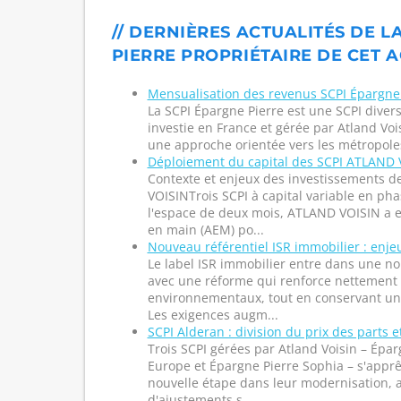
// DERNIÈRES ACTUALITÉS DE L
PIERRE PROPRIÉTAIRE DE CET A
Mensualisation des revenus SCPI Épargne 
La SCPI Épargne Pierre est une SCPI diversi
investie en France et gérée par Atland Vois
une approche orientée vers les métropoles
Déploiement du capital des SCPI ATLAND 
Contexte et enjeux des investissements d
VOISINTrois SCPI à capital variable en p
l'espace de deux mois, ATLAND VOISIN a 
en main (AEM) po...
Nouveau référentiel ISR immobilier : enj
Le label ISR immobilier entre dans une n
avec une réforme qui renforce nettement 
environnementaux, tout en conservant un
Les exigences augm...
SCPI Alderan : division du prix des part
Trois SCPI gérées par Atland Voisin – Épar
Europe et Épargne Pierre Sophia – s'apprê
nouvelle étape dans leur modernisation, 
d'ajustements s...