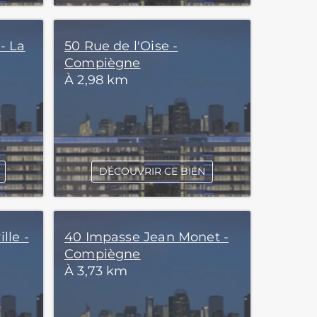
- La
50 Rue de l'Oise -
Compiègne
À 2,98 km
DÉCOUVRIR CE BIEN
lle -
40 Impasse Jean Monet -
Compiègne
À 3,73 km