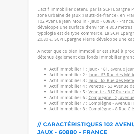
L'actif immobilier détenu par la SCPI Epargne P
zone urbaine de Jaux (Hauts-de-france)
,
en Fra
102 Avenue Jean Moulin - Jaux - 60880 - France
développe une surface d'environ 4 803 mètres c
typologie est de type commerce. La SCPI Epargn
20,80 €. SCPI Epargne Pierre développe une cap
A noter que ce bien immobilier est situé à prox
détenus également des fonds immobilier grand
Actif immobilier 1 :
Jaux - 181, avenue jea
Actif immobilier 2 :
Jaux - 63 Rue des Méti
Actif immobilier 3 :
Jaux - 63 Rue des Méti
Actif immobilier 4 :
Venette - 53 Avenue de
Actif immobilier 5 :
Venette - 317 Rue du 
Actif immobilier 6 :
Compiègne - 2, avenue
Actif immobilier 7 :
Compiègne - Avenue H
Actif immobilier 8 :
Compiègne - 8 Rue Cl
// CARACTÉRISTIQUES 102 AVEN
JAUX - 60880 - FRANCE