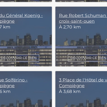
du Général Koenig -
Rue Robert Schuman 
piègne
croix-saint-ouen
27 km
À 2,70 km
DÉCOUVRIR CE BIEN
DÉCOUVRIR CE BIEN
e Solférino -
3 Place de l'Hôtel de vi
piègne
Compiègne
66 km
À 3,68 km