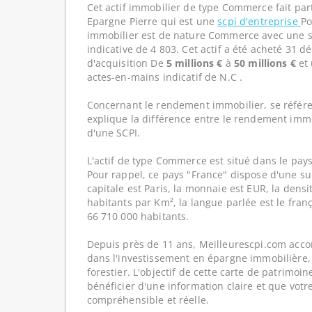
Cet actif immobilier de type Commerce fait par
Epargne Pierre qui est une
scpi d'entreprise
Po
immobilier est de nature Commerce avec une s
indicative de 4 803. Cet actif a été acheté 31 
d'acquisition De
5 millions €
à
50 millions €
et 
actes-en-mains indicatif de N.C .
Concernant le rendement immobilier, se référe
explique la différence entre le rendement imm
d'une SCPI.
L'actif de type Commerce est situé dans le pays
Pour rappel, ce pays "France" dispose d'une su
capitale est Paris, la monnaie est EUR, la dens
habitants par Km², la langue parlée est le franç
66 710 000 habitants.
Depuis près de 11 ans, Meilleurescpi.com acc
dans l'investissement en épargne immobilière,
forestier. L'objectif de cette carte de patrimoi
bénéficier d'une information claire et que votr
compréhensible et réelle.