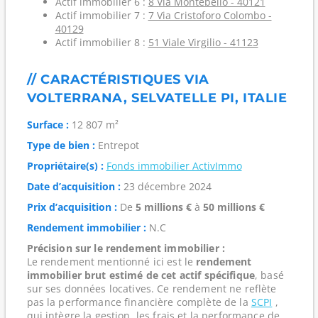
Actif immobilier 6 :
8 Via Montebello - 40121
Actif immobilier 7 :
7 Via Cristoforo Colombo -
40129
Actif immobilier 8 :
51 Viale Virgilio - 41123
// CARACTÉRISTIQUES VIA
VOLTERRANA, SELVATELLE PI, ITALIE
Surface :
12 807 m²
Type de bien :
Entrepot
Propriétaire(s) :
Fonds immobilier ActivImmo
Date d’acquisition :
23 décembre 2024
Prix d’acquisition :
De
5 millions €
à
50 millions €
Rendement immobilier :
N.C
Précision sur le rendement immobilier :
Le rendement mentionné ici est le
rendement
immobilier brut estimé de cet actif spécifique
, basé
sur ses données locatives. Ce rendement ne reflète
pas la performance financière complète de la
SCPI
,
qui intègre la gestion, les frais et la performance de