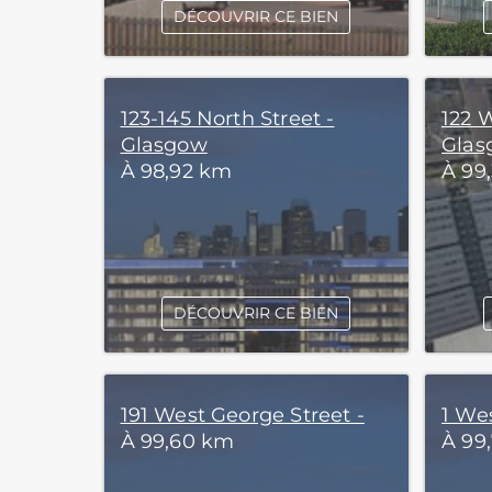
DÉCOUVRIR CE BIEN
123-145 North Street -
122 W
Glasgow
Glas
À 98,92 km
À 99
DÉCOUVRIR CE BIEN
191 West George Street -
1 We
À 99,60 km
À 99