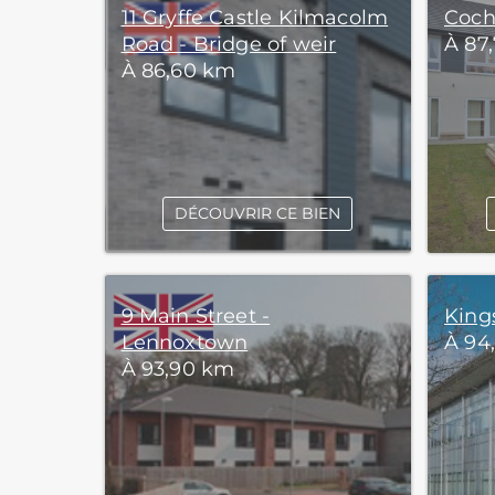
11 Gryffe Castle Kilmacolm
Coch
Road - Bridge of weir
À 87
À 86,60 km
DÉCOUVRIR CE BIEN
9 Main Street -
King
Lennoxtown
À 94
À 93,90 km