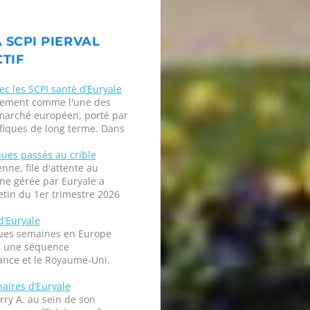
 SCPI PIERVAL
CTIF
c les SCPI santé d’Euryale
ivement comme l'une des
u marché européen, porté par
fiques de long terme. Dans
sques passés au crible
nne, file d'attente au
nne gérée par Euryale a
etin du 1er trimestre 2026
d’Euryale
ques semaines en Europe
ec une séquence
ance et le Royaume-Uni.
naires d’Euryale
rry A. au sein de son