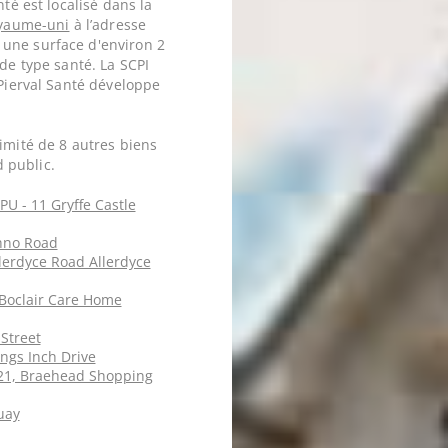
nté est localisé dans la
oyaume-uni
à l’adresse
une surface d'environ 2
 de type santé. La SCPI
 Pierval Santé développe
imité de 8 autres biens
 public.
PU - 11 Gryffe Castle
hno Road
lerdyce Road Allerdyce
Boclair Care Home
Street
ngs Inch Drive
21, Braehead Shopping
uay