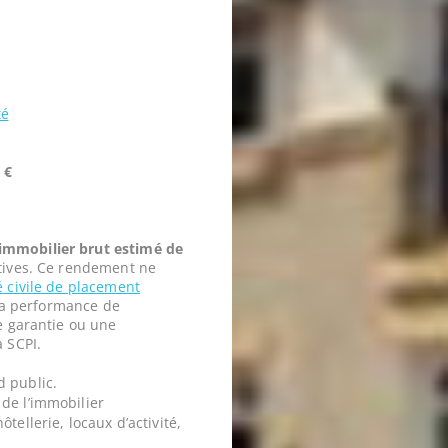
té
 €
mmobilier brut estimé de
tives. Ce rendement ne
é civile de placement
t la performance de
ne garantie ou une
a SCPI.
d public.
de l’immobilier
tellerie, locaux d’activité,