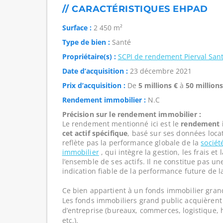
// CARACTÉRISTIQUES EHPAD
Surface :
2 450 m²
Type de bien :
Santé
Propriétaire(s) :
SCPI de rendement Pierval San
Date d’acquisition :
23 décembre 2021
Prix d’acquisition :
De
5 millions €
à
50 millions
Rendement immobilier :
N.C
Précision sur le rendement immobilier :
Le rendement mentionné ici est le
rendement i
cet actif spécifique
, basé sur ses données loca
reflète pas la performance globale de la
sociét
immobilier
, qui intègre la gestion, les frais e
l’ensemble de ses actifs. Il ne constitue pas u
indication fiable de la performance future de l
Ce bien appartient à un fonds immobilier gran
Les fonds immobiliers grand public acquièrent 
d’entreprise (bureaux, commerces, logistique, hô
etc.).