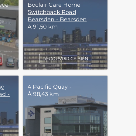
yce
Boclair Care Home
Switchback Road
Bearsden - Bearsden
À 91,50 km
DÉCOUVRIR CE BIEN
ng
4 Pacific Quay -
ad -
À 98,43 km