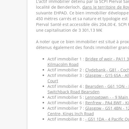
L'actif immobilier détenu par la SCPI Pierval Sa
localité de Benderloch,
dans le territoire de R
suivante EHPAD. Ce bien immobilier développe 
450 mètres carrés et sa nature et typologie est
Pierval Santé est accessible dès 204,00 €. SCPI
une capitalisation de 3 301,13 M€
A noter que ce bien immobilier est situé à prox
détenus également des fonds immobilier grand
Actif immobilier 1 :
Bridge of weir - PA11 3
Kilmacolm Road
Actif immobilier 2 :
Clydebank - G81 - Coc
Actif immobilier 3 :
Glasgow - G15 6SA - Al
Court
Actif immobilier 4 :
Bearsden - G61 1QN - 
Switchback Road Bearsden
Actif immobilier 5 :
Lennoxtown - - 9 Main 
Actif immobilier 6 :
Renfrew - PA4 8WF - Ki
Actif immobilier 7 :
Glasgow - G51 4BN - 1
Centre, Kings Inch Road
Actif immobilier 8 :
- G51 1DA - 4 Pacific Q