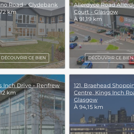
no Road - Clydebank
Allerdyce Road Allerd
,72 km
Court - Glasgow
À 91,19 km
DÉCOUVRIR CE BIEN
DÉCOUVRIR CE BIEN
s Inch Drive - Renfrew
121, Braehead Shoppi
,12 km
Centre, Kings Inch Ro
Glasgow
À 94,15 km