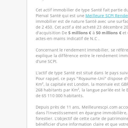
Cet actif immobilier de type Santé fait partie 
Pierval Santé qui est une
Meilleure SCPI Rend
immobilier est de nature Santé avec une surfac
de 2 450. Cet actif a été acheté 23 décembre 2
d'acquisition De
5 millions €
à
50 millions €
et 
actes-en-mains indicatif de N.C .
Concernant le rendement immobilier, se référe
explique la différence entre le rendement imm
d'une SCPI.
L'actif de type Santé est situé dans le pays su
Pour rappel, ce pays "Royaume-Uni" dispose d'
Km², la capitale est London, la monnaie est GBP
268 habitants par Km², la langue parlée est le E
de 65 110 000 habitants.
Depuis près de 11 ans, Meilleurescpi.com acc
dans l'investissement en épargne immobilière,
forestier. L'objectif de cette carte de patrimoi
bénéficier d'une information claire et que votr