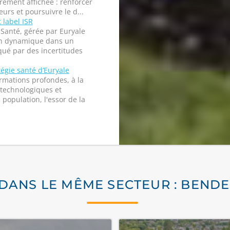
rement affichée : renforcer
eurs et poursuivre le d...
t label ISR
 Santé, gérée par Euryale
on dynamique dans un
ué par des incertitudes
tégie santé d’Euryale
ormations profondes, à la
technologiques et
 population, l'essor de la
 DANS LE MÊME SECTEUR : BEND