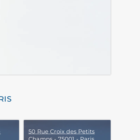
RIS
-
50 Rue Croix des Petits
Champs - 75001 - Paris