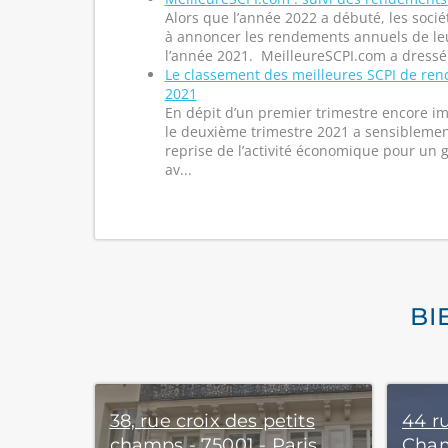
Alors que l’année 2022 a débuté, les soc
à annoncer les rendements annuels de leu
l’année 2021. MeilleureSCPI.com a dressé 
Le classement des meilleures SCPI de re
2021
En dépit d’un premier trimestre encore imp
le deuxième trimestre 2021 a sensibleme
reprise de l’activité économique pour un
av...
BI
38, rue croix des petits
44 ru
champs - 75001 - Paris
Cham