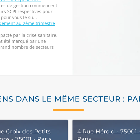
iétés de gestion commencent
rs SCPI respectives pour
pour vous le su...
ndement au 2ème trimestre
acté par la crise sanitaire,
nt été marqué par une
 grand nombre de secteurs
ENS DANS LE MÊME SECTEUR : PA
e Croix des Petits
4 Rue Hérold - 75001 
ps - 75001 - Paris
Paris