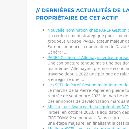
// DERNIÈRES ACTUALITÉS DE L
PROPRIÉTAIRE DE CET ACTIF
Nouvelle nomination chez PAREF Gestion 
Un renforcement stratégique pour souteni
groupeLe Groupe PAREF, acteur majeur de
Europe, annonce la nomination de David A
Général ...
PAREF Gestion : L’Allemagne entre reprise
Une conjoncture tendue mais une positio
maintenueL’Allemagne, première économi
traverse depuis 2022 une période de ralen
a enregistré une ...
Les SCPI de Paref Gestion maintiennent le
Le marché de la Pierre-Papier en pleine 
rentrée de septembre 2023, le marché de l
Des annonces de dévalorisation marquante
Mise à Jour: Avancée de la liquidation SC
Initiée en octobre 2020, la liquidation d
CIFOCOMA 2 se poursuit. Dans ce processu
une étape majeure, en finalisant la cession 
MeilleureSCPI.com : suivi des rendements