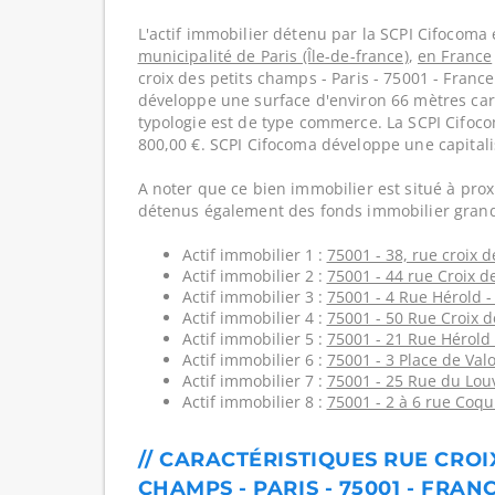
L'actif immobilier détenu par la SCPI Cifocoma 
municipalité de Paris (Île-de-france)
,
en France
croix des petits champs - Paris - 75001 - Franc
développe une surface d'environ 66 mètres carr
typologie est de type commerce. La SCPI Cifoco
800,00 €. SCPI Cifocoma développe une capital
A noter que ce bien immobilier est situé à prox
détenus également des fonds immobilier grand
Actif immobilier 1 :
75001 - 38, rue croix d
Actif immobilier 2 :
75001 - 44 rue Croix d
Actif immobilier 3 :
75001 - 4 Rue Hérold -
Actif immobilier 4 :
75001 - 50 Rue Croix d
Actif immobilier 5 :
75001 - 21 Rue Hérold 
Actif immobilier 6 :
75001 - 3 Place de Valo
Actif immobilier 7 :
75001 - 25 Rue du Louv
Actif immobilier 8 :
75001 - 2 à 6 rue Coqui
// CARACTÉRISTIQUES RUE CROI
CHAMPS - PARIS - 75001 - FRAN