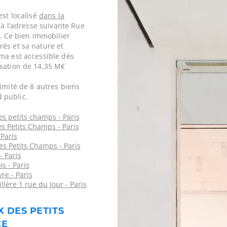
est localisé
dans la
à l’adresse suivante Rue
e. Ce bien immobilier
és et sa nature et
ma est accessible dès
isation de 14,35 M€
imité de 8 autres biens
 public.
es petits champs - Paris
es Petits Champs - Paris
 Paris
es Petits Champs - Paris
- Paris
is - Paris
re - Paris
llère 1 rue du Jour - Paris
X DES PETITS
CE