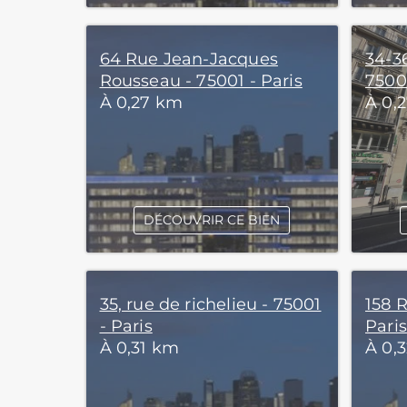
64 Rue Jean-Jacques
34-3
Rousseau - 75001 - Paris
75001
À 0,27 km
À 0,
DÉCOUVRIR CE BIEN
35, rue de richelieu - 75001
158 R
- Paris
Paris
À 0,31 km
À 0,