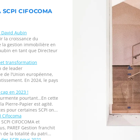
A SCPI CIFOCOMA
: David Aubin
r la croissance du
 la gestion immobilière en
ubin en tant que Directeur
 et transformation
n de leader
e de l’Union européenne,
tissement. En 2024, le pays
 cap en 2023 !
tourmente pourtant…En cette
a Pierre-Papier est agité.
s pour certaines SCPI on...
PI Cifocoma
es SCPI CIFOCOMA et
s, PAREF Gestion franchit
de la totalité du patri...
 des SCPI pour 2021