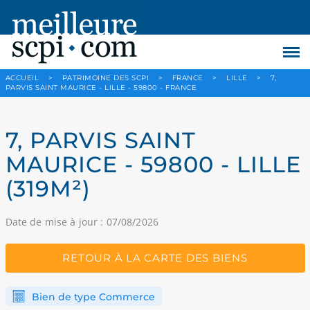
ACCUEIL
>
PATRIMOINE DES SCPI
>
FRANCE
>
LILLE
>
7,
PARVIS SAINT MAURICE - LILLE - 59800 - FRANCE
7, PARVIS SAINT
MAURICE - 59800 - LILLE
(319M²)
Date de mise à jour : 07/08/2026
RETOUR À LA CARTE DES BIENS
Bien de type Commerce