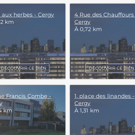
e aux herbes - Cergy
4 Rue des Chauffours 
42 km
Cergy
À 0,72 km
DÉCOUVRIR CE BIEN
DÉCOUVRIR CE BIEN
ue Francis Combe -
1, place des linandes -
y
Cergy
24 km
À 1,31 km