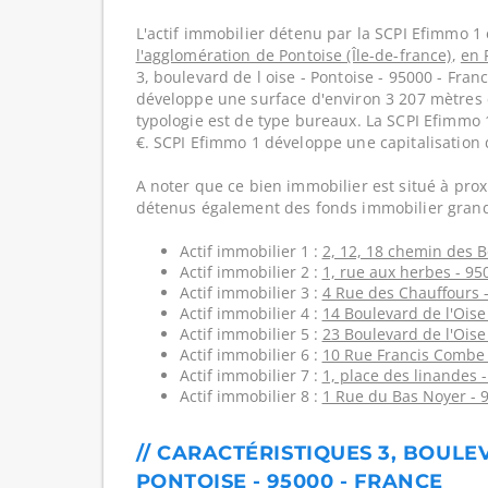
L'actif immobilier détenu par la SCPI Efimmo 1 
l'agglomération de Pontoise (Île-de-france)
,
en 
3, boulevard de l oise - Pontoise - 95000 - Fran
développe une surface d'environ 3 207 mètres c
typologie est de type bureaux. La SCPI Efimmo 
€. SCPI Efimmo 1 développe une capitalisation
A noter que ce bien immobilier est situé à prox
détenus également des fonds immobilier grand
Actif immobilier 1 :
2, 12, 18 chemin des 
Actif immobilier 2 :
1, rue aux herbes - 95
Actif immobilier 3 :
4 Rue des Chauffours 
Actif immobilier 4 :
14 Boulevard de l'Oise
Actif immobilier 5 :
23 Boulevard de l'Oise
Actif immobilier 6 :
10 Rue Francis Combe 
Actif immobilier 7 :
1, place des linandes 
Actif immobilier 8 :
1 Rue du Bas Noyer - 
// CARACTÉRISTIQUES 3, BOULEV
PONTOISE - 95000 - FRANCE