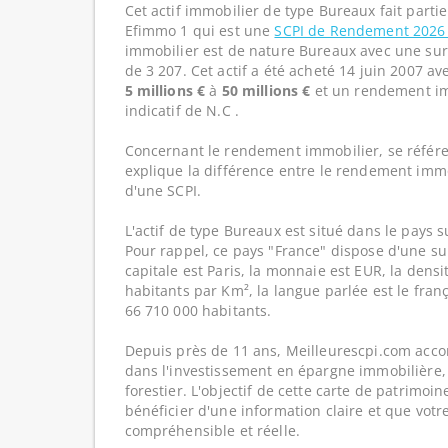
Cet actif immobilier de type Bureaux fait parti
Efimmo 1 qui est une
SCPI de Rendement 202
immobilier est de nature Bureaux avec une sur
de 3 207. Cet actif a été acheté 14 juin 2007 av
5 millions €
à
50 millions €
et un rendement im
indicatif de N.C .
Concernant le rendement immobilier, se référe
explique la différence entre le rendement imm
d'une SCPI.
L'actif de type Bureaux est situé dans le pays s
Pour rappel, ce pays "France" dispose d'une su
capitale est Paris, la monnaie est EUR, la dens
habitants par Km², la langue parlée est le franç
66 710 000 habitants.
Depuis près de 11 ans, Meilleurescpi.com acc
dans l'investissement en épargne immobilière,
forestier. L'objectif de cette carte de patrimoi
bénéficier d'une information claire et que votr
compréhensible et réelle.