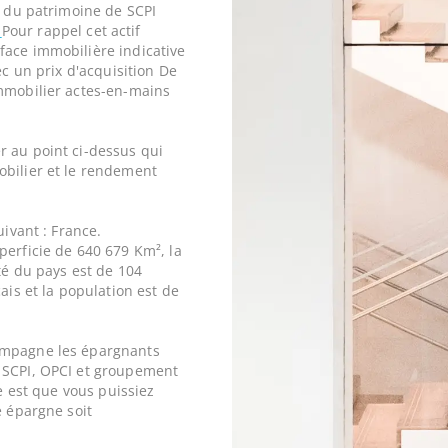
e du patrimoine de SCPI
6
Pour rappel cet actif
face immobilière indicative
ec un prix d'acquisition De
mobilier actes-en-mains
r au point ci-dessus qui
obilier et le rendement
uivant : France.
perficie de 640 679 Km², la
ité du pays est de 104
ais et la population est de
ompagne les épargnants
 SCPI, OPCI et groupement
ne est que vous puissiez
e épargne soit