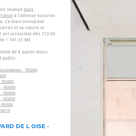
est localisé
dans
France
à l’adresse suivante
ce. Ce bien immobilier
arrés et sa nature et
1 est accessible dès 212,00
 de 1 741,33 M€
imité de 8 autres biens
 public.
Bourgognes - 95000
000
- 95000
 - 95000
 - 95000
- 95000
- 95000
95610
ARD DE L OISE -