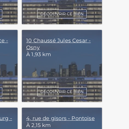
DÉCOUVRIR CE BIEN
te -
10 Chaussé Jules Cesar -
Osny
À 1,93 km
DÉCOUVRIR CE BIEN
urg -
4, rue de gisors - Pontoise
À 2,15 km