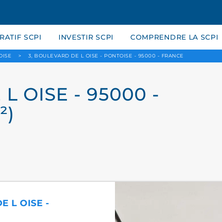
ATIF SCPI
INVESTIR SCPI
COMPRENDRE LA SCPI
OISE
>
3, BOULEVARD DE L OISE - PONTOISE - 95000 - FRANCE
L OISE - 95000 -
²)
E L OISE -