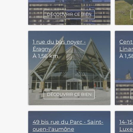
DÉCOUVRIR CE BIEN
1 rue du bas noyer -
Cent
Éragny
Lina
À 1,56 km
À 1,
DÉCOUVRIR CE BIEN
49 bis rue du Parc - Saint-
14-15
ouen-l'aumône
Luxe