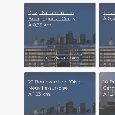
2, 12, 18 chemin des
1, ru
Bourgognes - Cergy
À 0,
À 0,35 km
DÉCOUVRIR CE BIEN
23 Boulevard de l'Oise -
10 R
Neuville-sur-oise
Cerg
À 1,23 km
À 1,