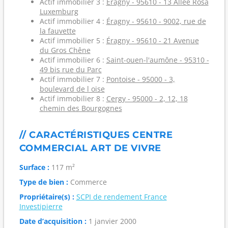
Actif immobilier 3 :
Éragny - 95610 - 13 Allée Rosa
Luxemburg
Actif immobilier 4 :
Éragny - 95610 - 9002, rue de
la fauvette
Actif immobilier 5 :
Éragny - 95610 - 21 Avenue
du Gros Chêne
Actif immobilier 6 :
Saint-ouen-l'aumône - 95310 -
49 bis rue du Parc
Actif immobilier 7 :
Pontoise - 95000 - 3,
boulevard de l oise
Actif immobilier 8 :
Cergy - 95000 - 2, 12, 18
chemin des Bourgognes
// CARACTÉRISTIQUES CENTRE
COMMERCIAL ART DE VIVRE
Surface :
117 m²
Type de bien :
Commerce
Propriétaire(s) :
SCPI de rendement France
Investipierre
Date d’acquisition :
1 janvier 2000