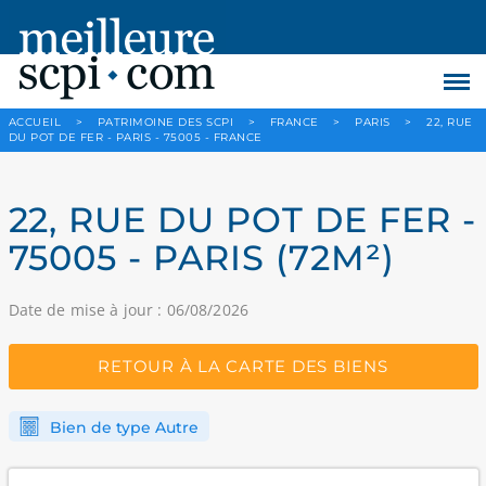
ACCUEIL
>
PATRIMOINE DES SCPI
>
FRANCE
>
PARIS
>
22, RUE
DU POT DE FER - PARIS - 75005 - FRANCE
22, RUE DU POT DE FER -
75005 - PARIS (72M²)
Date de mise à jour : 06/08/2026
RETOUR À LA CARTE DES BIENS
Bien de type Autre