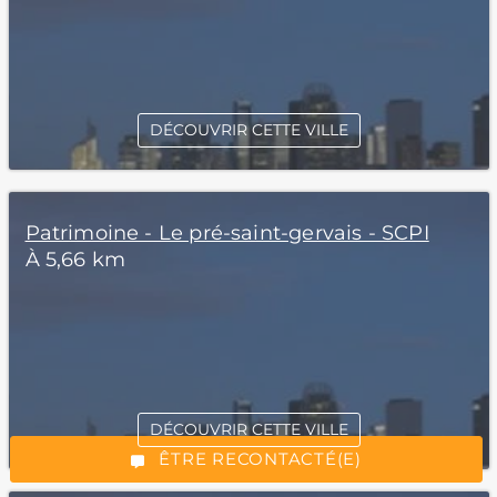
DÉCOUVRIR CETTE VILLE
Patrimoine - Le pré-saint-gervais - SCPI
À 5,66 km
*Champs obligatoires
DÉCOUVRIR CETTE VILLE
“Excellent”, 165 avis
ÊTRE RECONTACTÉ(E)