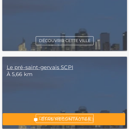
DÉCOUVRIR CETTE VILLE
Le pré-saint-gervais SCPI
À 5,66 km
*Champs obligatoires
“Excellent”, 165 avis
DÉCOUVRIR CETTE VILLE
ÊTRE RECONTACTÉ(E)