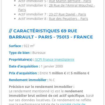
Actif immobilier 5 :
Rue Martin Bernard - Paris
Actif immobilier 6 :
28 Rue de l'Amiral Mouchez -
Paris
Actif immobilier 7 :
23-27 Rue Daviel - Paris
Actif immobilier 8 :
Rue des Peupliers - Paris
// CARACTÉRISTIQUES 69 RUE
BARRAULT - PARIS - 75013 - FRANCE
Surface :
922 m²
Type de bien :
Bureaux
Propriétaire(s) :
SCPI France Investipierre
Date d’acquisition :
1 janvier 2000
Prix d’acquisition :
Entre
1 million €
et
5 millions €
Rendement immobilier :
N.C
Précision sur le rendement immobilier :
Le rendement mentionné ici est le
rendement
immobilier brut estimé de cet actif spécifique
, basé
sur ses données locatives. Ce rendement ne reflète
pas la performance totale de la
société civile de