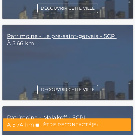
DÉCOUVRIR CETTE VILLE
Patrimoine - Le pré-saint-gervais - SCPI
À 5,66 km
*Champs obligatoires
DÉCOUVRIR CETTE VILLE
Patrimoine - Malakoff - SCPI
“Excellent”, 165 avis
À 5,74 km
ÊTRE RECONTACTÉ(E)