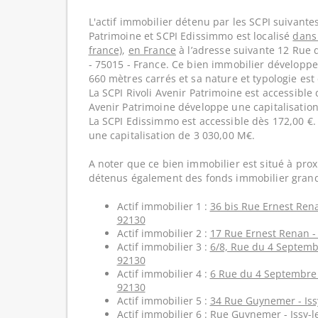
L'actif immobilier détenu par les SCPI suivantes
Patrimoine et SCPI Edissimmo est localisé
dans 
france)
,
en France
à l’adresse suivante 12 Rue 
- 75015 - France. Ce bien immobilier développe
660 mètres carrés et sa nature et typologie est
La SCPI Rivoli Avenir Patrimoine est accessible 
Avenir Patrimoine développe une capitalisatio
La SCPI Edissimmo est accessible dès 172,00 €
une capitalisation de 3 030,00 M€.
A noter que ce bien immobilier est situé à prox
détenus également des fonds immobilier grand
Actif immobilier 1 :
36 bis Rue Ernest Rena
92130
Actif immobilier 2 :
17 Rue Ernest Renan - 
Actif immobilier 3 :
6/8, Rue du 4 Septembr
92130
Actif immobilier 4 :
6 Rue du 4 Septembre -
92130
Actif immobilier 5 :
34 Rue Guynemer - Iss
Actif immobilier 6 :
Rue Guynemer - Issy-l