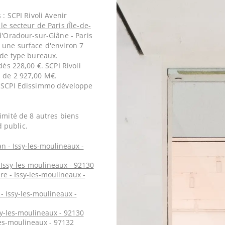
 : SCPI Rivoli Avenir
le secteur de Paris (Île-de-
d'Oradour-sur-Glâne - Paris
 une surface d'environ 7
 de type bureaux.
dès 228,00 €. SCPI Rivoli
n de 2 927,00 M€.
. SCPI Edissimmo développe
imité de 8 autres biens
 public.
n - Issy-les-moulineaux -
Issy-les-moulineaux - 92130
e - Issy-les-moulineaux -
 Issy-les-moulineaux -
y-les-moulineaux - 92130
es-moulineaux - 97132