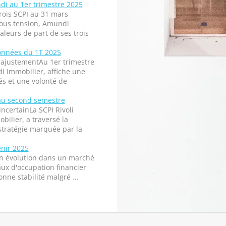
di au 1er trimestre 2025
rois SCPI au 31 mars
ous tension, Amundi
leurs de part de ses trois
onnées du 1T 2025
ajustementAu 1er trimestre
i Immobilier, affiche une
és et une volonté de
e au second semestre
ncertainLa SCPI Rivoli
ilier, a traversé la
stratégie marquée par la
enir 2025
on évolution dans un marché
aux d'occupation financier
nne stabilité malgré ...