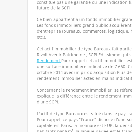
constitue pas une garantie ou une indication f
future de la SCPI.
Ce bien appartient à un fonds immobilier gran
Les fonds immobiliers grand public acquièrent 
d’entreprise (bureaux, commerces, logistique, hô
etc.).
Cet actif immobilier de type Bureaux fait parti
Rivoli Avenir Patrimoine , SCPI Edissimmo qui 
Rendement
Pour rappel cet actif immobilier e
une surface immobilière indicative de 7 660. Ce
octobre 2014 avec un prix d'acquisition Plus d
rendement immobilier actes-en-mains indicati
Concernant le rendement immobilier, se référe
explique la différence entre le rendement imm
d'une SCPI.
L'actif de type Bureaux est situé dans le pays s
Pour rappel, ce pays "France" dispose d'une su
capitale est Paris, la monnaie est EUR, la dens
habitants par Km², la langue parlée est le franç