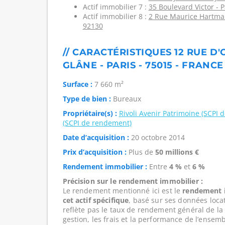
Actif immobilier 7 :
35 Boulevard Victor - P
Actif immobilier 8 :
2 Rue Maurice Hartman
92130
// CARACTÉRISTIQUES 12 RUE D
GLÂNE - PARIS - 75015 - FRANCE
Surface :
7 660 m²
Type de bien :
Bureaux
Propriétaire(s) :
Rivoli Avenir Patrimoine (SCPI
(SCPI de rendement)
Date d’acquisition :
20 octobre 2014
Prix d’acquisition :
Plus de
50 millions €
Rendement immobilier :
Entre
4 %
et
6 %
Précision sur le rendement immobilier :
Le rendement mentionné ici est le
rendement i
cet actif spécifique
, basé sur ses données loca
reflète pas le taux de rendement général de l
gestion, les frais et la performance de l’ensembl