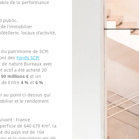
iable de la performance
d public.
de l’immobilier
tellerie, locaux d’activité,
e du patrimoine de SCPI
sont des
Fonds SCPI
st de nature Bureaux avec
t actif a été acheté 20
e
50 millions €
et un
f de Entre
4 %
et
6 %
.
r au point ci-dessus qui
obilier et le rendement
uivant : France.
perficie de 640 679 Km², la
ité du pays est de 104
ais et la population est de