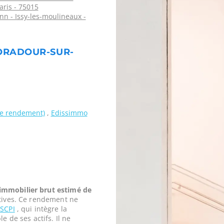
aris - 75015
n - Issy-les-moulineaux -
'ORADOUR-SUR-
 de rendement)
,
Edissimmo
mmobilier brut estimé de
tives. Ce rendement ne
a
SCPI
, qui intègre la
e de ses actifs. Il ne