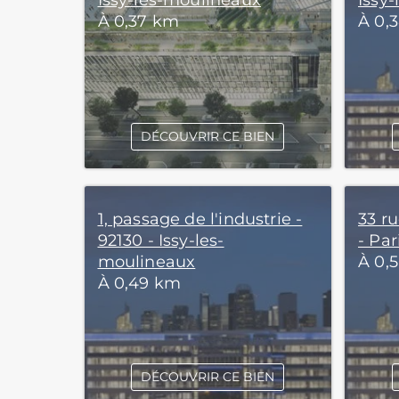
Issy-les-moulineaux
Issy
À 0,37 km
À 0,
DÉCOUVRIR CE BIEN
1, passage de l'industrie -
33 r
92130 - Issy-les-
- Par
moulineaux
À 0,
À 0,49 km
DÉCOUVRIR CE BIEN