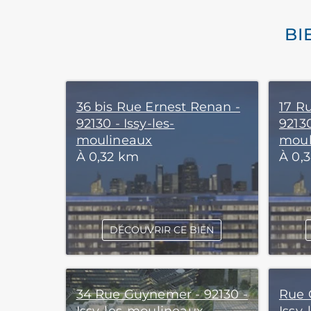
BI
36 bis Rue Ernest Renan -
17 R
92130 - Issy-les-
92130
moulineaux
moul
À 0,32 km
À 0,
DÉCOUVRIR CE BIEN
34 Rue Guynemer - 92130 -
Rue 