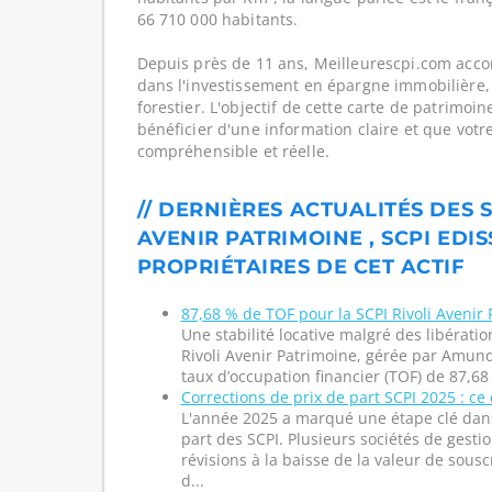
66 710 000 habitants.
Depuis près de 11 ans, Meilleurescpi.com acc
dans l'investissement en épargne immobilière,
forestier. L'objectif de cette carte de patrimoi
bénéficier d'une information claire et que votr
compréhensible et réelle.
// DERNIÈRES ACTUALITÉS DES S
AVENIR PATRIMOINE , SCPI EDI
PROPRIÉTAIRES DE CET ACTIF
87,68 % de TOF pour la SCPI Rivoli Avenir
Une stabilité locative malgré des libératio
Rivoli Avenir Patrimoine, gérée par Amund
taux d’occupation financier (TOF) de 87,68
Corrections de prix de part SCPI 2025 : ce q
L'année 2025 a marqué une étape clé dans
part des SCPI. Plusieurs sociétés de gesti
révisions à la baisse de la valeur de sousc
d...