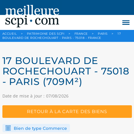
ACCUEIL
>
PATRIMOINE DES SCPI
>
FRANCE
>
PARIS
>
17
BOULEVARD DE ROCHECHOUART - PARIS - 75018 - FRANCE
17 BOULEVARD DE
ROCHECHOUART - 75018
- PARIS (709M²)
Date de mise à jour : 07/08/2026
RETOUR À LA CARTE DES BIENS
Bien de type Commerce