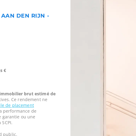
AAN DEN RIJN -
s €
mmobilier brut estimé de
tives. Ce rendement ne
vile de placement
t la performance de
ne garantie ou une
a SCPI.
d public.