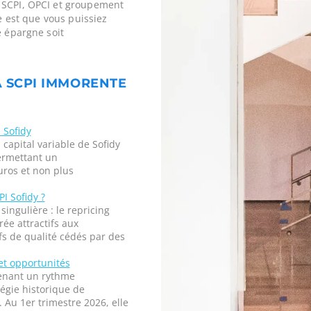
 SCPI, OPCI et groupement
ne est que vous puissiez
e épargne soit
A SCPI IMMORENTE
 Sofidy
 capital variable de Sofidy
ermettant un
ros et non plus
I Sofidy ?
ingulière : le repricing
ée attractifs aux
fs de qualité cédés par des
et opportunités
enant un rythme
tégie historique de
. Au 1er trimestre 2026, elle