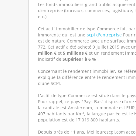
Les fonds immobiliers grand public acquièrent 
d’entreprise (bureaux, commerces, logistique, hô
etc.).
Cet actif immobilier de type Commerce fait par
Immorente qui est une
scpi d'entreprise
Pour r
est de nature Commerce avec une surface immob
772. Cet actif a été acheté 9 juillet 2015 avec u
million €
et
5 millions €
et un rendement immob
indicatif de
Supérieur à 6 %
.
Concernant le rendement immobilier, se référe
explique la différence entre le rendement imm
d'une SCPI.
L'actif de type Commerce est situé dans le pays
Pour rappel, ce pays "Pays-Bas" dispose d'une 
la capitale est Amsterdam, la monnaie est EUR,
407 habitants par Km², la langue parlée est le 
population est de 17 019 800 habitants.
Depuis près de 11 ans, Meilleurescpi.com acc