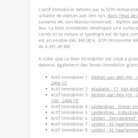
L'actif immobilier détenu par la SCPI Immorente
urbaine de Alphen aan den rijn,
dans l’état de
suivante 44, Van Mandersloostraat - Alphen aan
Bas. Ce bien immobilier développe une surface
carrés et sa nature et typologie est de type c
est accessible dès 340,00 €. SCPI Immorente dé
de 4 391,49 M€
A noter que ce bien immobilier est situé à prox
détenus également des fonds immobilier grand
Actif immobilier 1 :
Alphen aan den rijn - 
2406 CC
Actif immobilier 2 :
Waalwijk - 17, Van And
Actif immobilier 3 :
Alphen aan den rijn -
100 - 2406 CE
Actif immobilier 4 :
Leiderdrop - Simon Sm
Actif immobilier 5 :
Leiderdrop - Industri
Actif immobilier 6 :
Leiden - Zernikedreef 
Actif immobilier 7 :
Leiden - 42 Haarlemme
Actif immobilier 8 :
Leiden - 42 Haarlemme