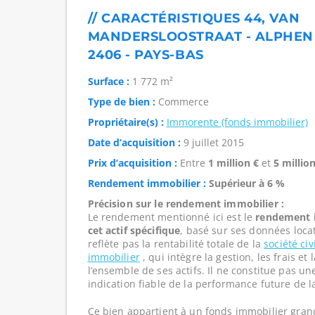
// CARACTÉRISTIQUES 44, VAN
MANDERSLOOSTRAAT - ALPHEN 
2406 - PAYS-BAS
Surface :
1 772 m²
Type de bien :
Commerce
Propriétaire(s) :
Immorente (fonds immobilier)
Date d’acquisition :
9 juillet 2015
Prix d’acquisition :
Entre
1 million €
et
5 million
Rendement immobilier :
Supérieur à 6 %
Précision sur le rendement immobilier :
Le rendement mentionné ici est le
rendement i
cet actif spécifique
, basé sur ses données loca
reflète pas la rentabilité totale de la
société ci
immobilier
, qui intègre la gestion, les frais e
l’ensemble de ses actifs. Il ne constitue pas u
indication fiable de la performance future de l
Ce bien appartient à un fonds immobilier gran