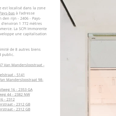
 est localisé dans la zone
 Pays-bas
à l’adresse
 den rijn - 2406 - Pays-
 d'environ 1 772 mètres
ommerce. La SCPI Immorente
veloppe une capitalisation
imité de 8 autres biens
 public.
47 Van Mandersloostraat -
elstraat - 5141
 Van Mandersloostraat 98-
itweg 16 - 2353 GA
eweg 44 - 2382 NW
16 - 2312
rstraat - 2312 GB
rstraat - 2312 GB