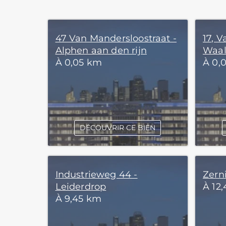
47 Van Mandersloostraat -
17, V
Alphen aan den rijn
Waal
À 0,05 km
À 0,
DÉCOUVRIR CE BIEN
Industrieweg 44 -
Zern
Leiderdrop
À 12
À 9,45 km