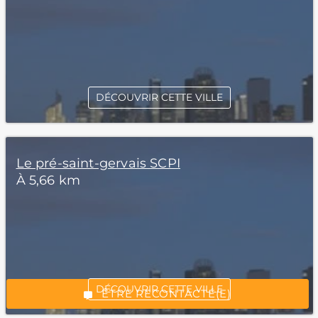
DÉCOUVRIR CETTE VILLE
Le pré-saint-gervais SCPI
À 5,66 km
*Champs obligatoires
“Excellent”, 165 avis
DÉCOUVRIR CETTE VILLE
ÊTRE RECONTACTÉ(E)