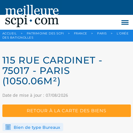
ACCUEIL
>
PATRIMOINE DES SCPI
>
FRANCE
>
PARIS
>
L'ORÉE
DES BATIGNOLLES
115 RUE CARDINET -
75017 - PARIS
(1050.06M²)
Date de mise à jour : 07/08/2026
RETOUR À LA CARTE DES BIENS
Bien de type Bureaux