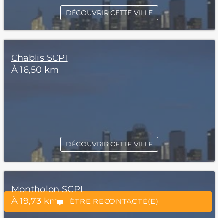
DÉCOUVRIR CETTE VILLE
Chablis SCPI
À 16,50 km
*Champs obligatoires
DÉCOUVRIR CETTE VILLE
Montholon SCPI
“Excellent”, 165 avis
À 19,73 km
ÊTRE RECONTACTÉ(E)