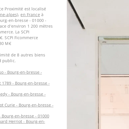
e Proximité est localisé
ne-alpes)
,
en France
à
ourg-en-bresse - 01000 -
ace d'environ 1 200 mètres
mmerce. La SCPI
 €. SCPI Ficommerce
,30 M€
imité de 8 autres biens
 public.
o - Bourg-en-bresse -
et 1789 - Bourg-en-bresse -
edy - Bourg-en-bresse -
ot Curie - Bourg-en-bresse -
- Bourg-en-bresse - 01000
ard Herriot - Bourg-en-