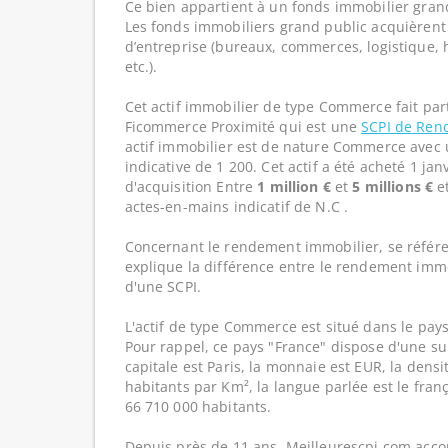
Ce bien appartient à un fonds immobilier gran
Les fonds immobiliers grand public acquièrent 
d’entreprise (bureaux, commerces, logistique, hô
etc.).
Cet actif immobilier de type Commerce fait par
Ficommerce Proximité qui est une
SCPI de Re
actif immobilier est de nature Commerce avec 
indicative de 1 200. Cet actif a été acheté 1 ja
d'acquisition Entre
1 million €
et
5 millions €
e
actes-en-mains indicatif de N.C .
Concernant le rendement immobilier, se référe
explique la différence entre le rendement imm
d'une SCPI.
L'actif de type Commerce est situé dans le pays
Pour rappel, ce pays "France" dispose d'une su
capitale est Paris, la monnaie est EUR, la dens
habitants par Km², la langue parlée est le franç
66 710 000 habitants.
Depuis près de 11 ans, Meilleurescpi.com acc