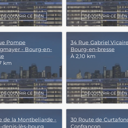
DÉCOUVRIR CE BIEN
DÉCOUVRIR CE BIEN
ue Pompe
34 Rue Gabriel Vicaire
gmayer - Bourg-en-
Bourg-en-bresse
se
À 2,10 km
97 km
DÉCOUVRIR CE BIEN
DÉCOUVRIR CE BIEN
e de la Montbeliarde -
30 Route de Curtafon
t-denis-lès-bourg
Confrançon