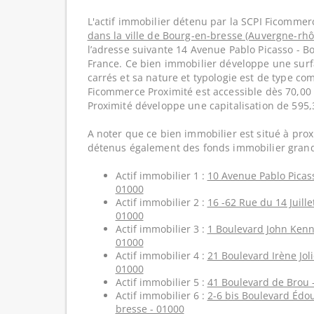
L'actif immobilier détenu par la SCPI Ficommerc
dans la ville de Bourg-en-bresse (Auvergne-rhô
l’adresse suivante 14 Avenue Pablo Picasso - B
France. Ce bien immobilier développe une surf
carrés et sa nature et typologie est de type co
Ficommerce Proximité est accessible dès 70,00
Proximité développe une capitalisation de 595
A noter que ce bien immobilier est situé à prox
détenus également des fonds immobilier grand
Actif immobilier 1 :
10 Avenue Pablo Picass
01000
Actif immobilier 2 :
16 -62 Rue du 14 Juill
01000
Actif immobilier 3 :
1 Boulevard John Kenn
01000
Actif immobilier 4 :
21 Boulevard Irène Joli
01000
Actif immobilier 5 :
41 Boulevard de Brou 
Actif immobilier 6 :
2-6 bis Boulevard Édou
bresse - 01000