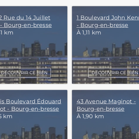
2 Rue du 14 Juillet
1 Boulevard John Ke
 - Bourg-en-bresse
- Bourg-en-bresse
41 km
À 1,11 km
DÉCOUVRIR CE BIEN
DÉCOUVRIR CE BIEN
bis Boulevard Édouard
43 Avenue Maginot -
iot - Bourg-en-bresse
Bourg-en-bresse
85 km
À 1,90 km