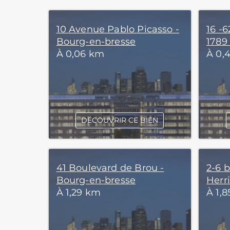
10 Avenue Pablo Picasso -
16 -6
Bourg-en-bresse
1789
À 0,06 km
À 0,
DÉCOUVRIR CE BIEN
41 Boulevard de Brou -
2-6 
Bourg-en-bresse
Herr
À 1,29 km
À 1,