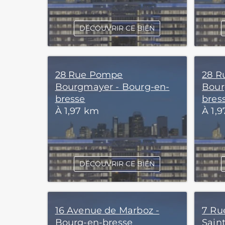
DÉCOUVRIR CE BIEN
28 Rue Pompe
28 R
Bourgmayer - Bourg-en-
Bour
bresse
bres
À 1,97 km
À 1,
DÉCOUVRIR CE BIEN
16 Avenue de Marboz -
7 Ru
Bourg-en-bresse
Sain