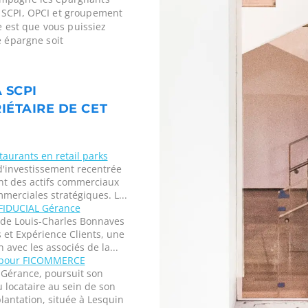
 SCPI, OPCI et groupement
ne est que vous puissiez
e épargne soit
 SCPI
IÉTAIRE DE CET
taurants en retail parks
d'investissement recentrée
nt des actifs commerciaux
merciales stratégiques. L...
 FIDUCIAL Gérance
de Louis-Charles Bonnaves
 et Expérience Clients, une
 avec les associés de la...
e pour FICOMMERCE
Gérance, poursuit son
locataire au sein de son
lantation, située à Lesquin