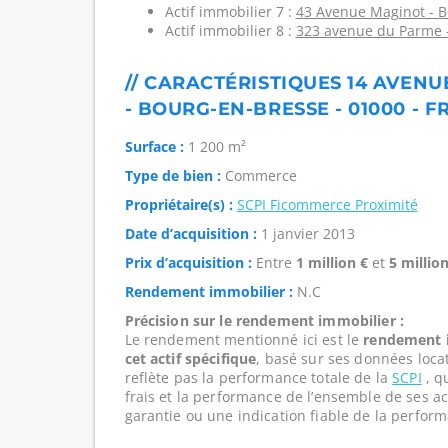
Actif immobilier 7 :
43 Avenue Maginot - B
Actif immobilier 8 :
323 avenue du Parme -
// CARACTÉRISTIQUES 14 AVEN
- BOURG-EN-BRESSE - 01000 - 
Surface :
1 200 m²
Type de bien :
Commerce
Propriétaire(s) :
SCPI Ficommerce Proximité
Date d’acquisition :
1 janvier 2013
Prix d’acquisition :
Entre
1 million €
et
5 million
Rendement immobilier :
N.C
Précision sur le rendement immobilier :
Le rendement mentionné ici est le
rendement i
cet actif spécifique
, basé sur ses données loca
reflète pas la performance totale de la
SCPI
, qu
frais et la performance de l’ensemble de ses act
garantie ou une indication fiable de la perform