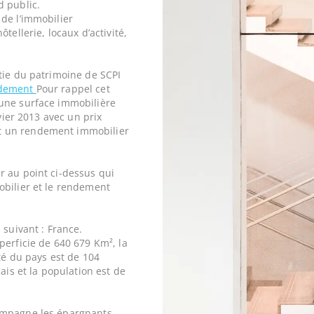
d public.
de l’immobilier
tellerie, locaux d’activité,
tie du patrimoine de SCPI
ndement
Pour rappel cet
une surface immobilière
nvier 2013 avec un prix
t un rendement immobilier
r au point ci-dessus qui
obilier et le rendement
 suivant : France.
perficie de 640 679 Km², la
ité du pays est de 104
ais et la population est de
ompagne les épargnants