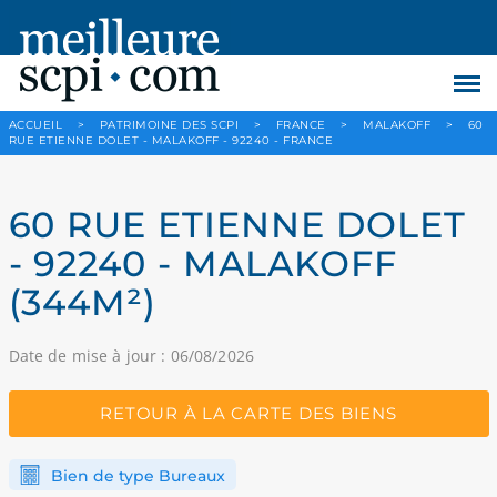
ACCUEIL
>
PATRIMOINE DES SCPI
>
FRANCE
>
MALAKOFF
>
60
RUE ETIENNE DOLET - MALAKOFF - 92240 - FRANCE
60 RUE ETIENNE DOLET
- 92240 - MALAKOFF
(344M²)
Date de mise à jour : 06/08/2026
RETOUR À LA CARTE DES BIENS
Bien de type Bureaux