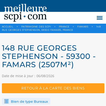
ACCUEIL
>
PATRIMOINE DES SCPI
>
FRANCE
>
FAMARS
>
148
RUE GEORGES STEPHENSON, 59300 FAMARS, FRANCE
148 RUE GEORGES
STEPHENSON - 59300 -
FAMARS (2507M²)
Date de mise à jour : 06/08/2026
RETOUR À LA CARTE DES BIENS
Bien de type Bureaux