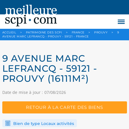
ACCUEIL
>
PATRIMOINE DES SCPI
>
FRANCE
>
PROUVY
>
9
AVENUE MARC LEFRANCQ - PROUVY - 59121 - FRANCE
9 AVENUE MARC
LEFRANCQ - 59121 -
PROUVY (16111M²)
Date de mise à jour : 07/08/2026
RETOUR À LA CARTE DES BIENS
Bien de type Locaux activités