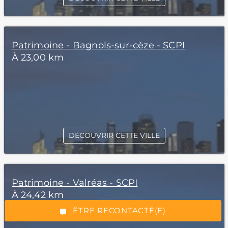
Patrimoine - Bagnols-sur-cèze - SCPI
À 23,00 km
DÉCOUVRIR CETTE VILLE
*Champs obligatoires
Patrimoine - Valréas - SCPI
À 24,42 km
“Excellent”, 165 avis
ÊTRE RECONTACTÉ(E)