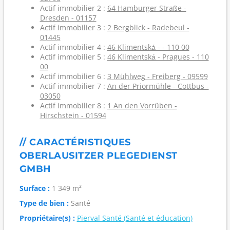
Actif immobilier 2 :
64 Hamburger Straße -
Dresden - 01157
Actif immobilier 3 :
2 Bergblick - Radebeul -
01445
Actif immobilier 4 :
46 Klimentská - - 110 00
Actif immobilier 5 :
46 Klimentská - Pragues - 110
00
Actif immobilier 6 :
3 Mühlweg - Freiberg - 09599
Actif immobilier 7 :
An der Priormühle - Cottbus -
03050
Actif immobilier 8 :
1 An den Vorrüben -
Hirschstein - 01594
// CARACTÉRISTIQUES
OBERLAUSITZER PLEGEDIENST
GMBH
Surface :
1 349 m²
Type de bien :
Santé
Propriétaire(s) :
Pierval Santé (Santé et éducation)