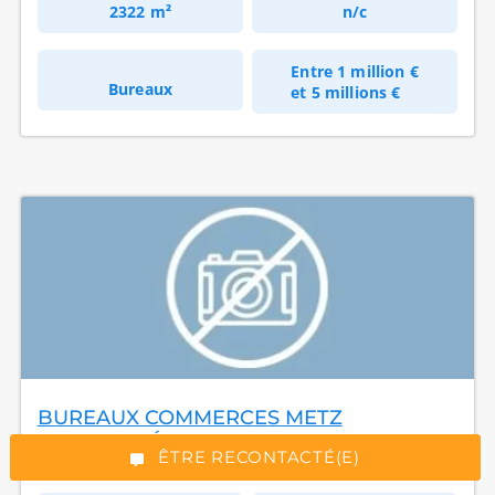
2322 m²
n/c
Entre
1 million €
Bureaux
et
5 millions €
*Champs obligatoires
BUREAUX COMMERCES METZ
“Excellent”, 165 avis
SOLIDARITÉ
ÊTRE RECONTACTÉ(E)