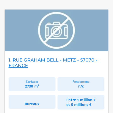
1, RUE GRAHAM BELL - METZ - 57070 -
FRANCE
Surface:
Rendement:
2730 m²
n/c
Entre
1 million €
Bureaux
et
5 millions €