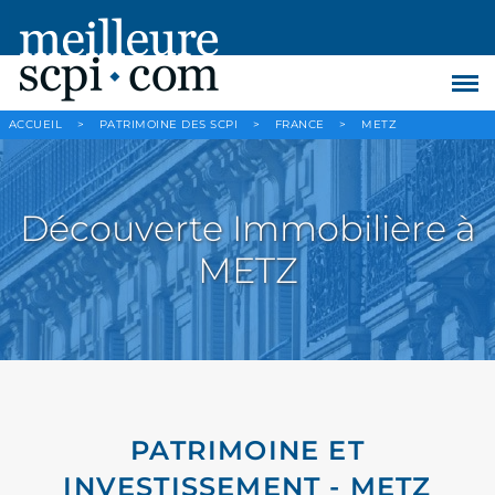
ACCUEIL
>
PATRIMOINE DES SCPI
>
FRANCE
>
METZ
Découverte Immobilière à
METZ
PATRIMOINE ET
INVESTISSEMENT - METZ