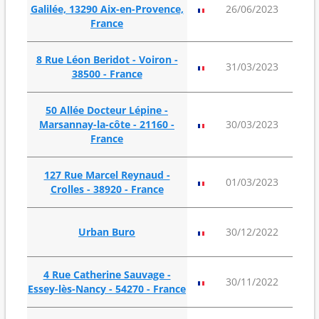
187
Galilée, 13290 Aix-en-Provence,
26/06/2023
m²
France
8 Rue Léon Beridot - Voiron -
160
31/03/2023
38500 - France
m²
50 Allée Docteur Lépine -
67
Marsannay-la-côte - 21160 -
30/03/2023
m²
France
127 Rue Marcel Reynaud -
105
01/03/2023
Crolles - 38920 - France
m²
282
Urban Buro
30/12/2022
m²
4 Rue Catherine Sauvage -
121
30/11/2022
Essey-lès-Nancy - 54270 - France
m²