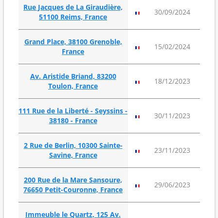
Rue Jacques de La Giraudière,
125
30/09/2024
51100 Reims, France
m²
Grand Place, 38100 Grenoble,
338
15/02/2024
France
m²
Av. Aristide Briand, 83200
177
18/12/2023
Toulon, France
m²
111 Rue de la Liberté - Seyssins -
116
30/11/2023
38180 - France
m²
2 Rue de Berlin, 10300 Sainte-
52
23/11/2023
Savine, France
m²
200 Rue de la Mare Sansoure,
251
29/06/2023
76650 Petit-Couronne, France
m²
Immeuble le Quartz, 125 Av.