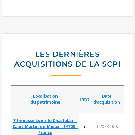
LES DERNIÈRES
ACQUISITIONS DE LA SCPI
Localisation
Date
Pays
Surfa
du patrimoine
d’acquisition
7 Impasse Louis le Chastelain -
240
Saint-Martin-de-Mieux - 14700 -
01/07/2026
m²
France