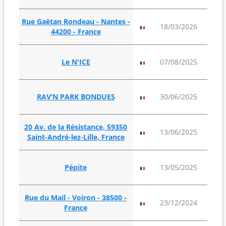
Rue Gaëtan Rondeau - Nantes -
94
18/03/2026
44200 - France
m²
152
Le N'ICE
07/08/2025
m²
131
RAV’N PARK BONDUES
30/06/2025
m²
20 Av. de la Résistance, 59350
335
13/06/2025
Saint-André-lez-Lille, France
m²
191
Pépite
13/05/2025
m²
Rue du Mail - Voiron - 38500 -
125
23/12/2024
France
m²