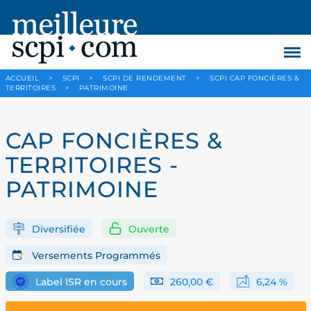
ACCUEIL
>
SCPI
>
SCPI DE RENDEMENT
>
SCPI CAP FONCIÈRES &
TERRITOIRES
>
PATRIMOINE
CAP FONCIÈRES &
TERRITOIRES -
PATRIMOINE
Diversifiée
Ouverte
Versements Programmés
Label ISR en cours
260,00 €
6,24 %