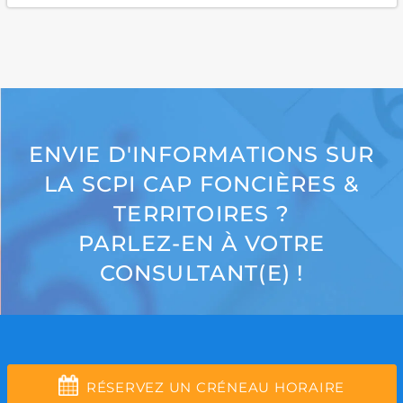
ENVIE D'INFORMATIONS SUR
LA SCPI CAP FONCIÈRES &
TERRITOIRES ?
PARLEZ-EN À VOTRE
CONSULTANT(E) !
RÉSERVEZ UN CRÉNEAU HORAIRE