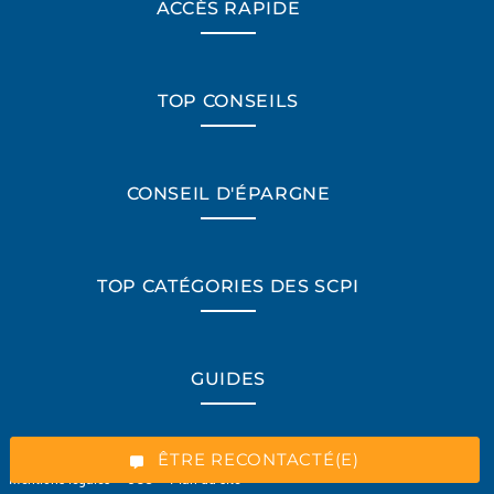
ACCÈS RAPIDE
TOP CONSEILS
CONSEIL D'ÉPARGNE
TOP CATÉGORIES DES SCPI
*Champs obligatoires
GUIDES
“Excellent”, 165 avis
ÊTRE RECONTACTÉ(E)
Mentions légales
-
CGU
-
Plan du site