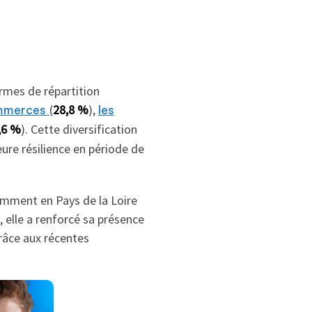
ermes de répartition
(
28,8 %
),
ommerces
les
,6 %
). Cette diversification
eure résilience en période de
amment en Pays de la Loire
e, elle a renforcé sa présence
grâce aux récentes