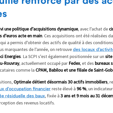
ille renforcé par des ac
es
vi une politique d’acquisitions dynamique
, avec l’achat de
ci
s
d’euros acte en main
. Ces acquisitions ont été réalisées 
qui a permis d’obtenir des actifs de qualité à des conditions
plus marquantes de l’année, on retrouve
des locaux d’activi
nci Energies
. La SCPI s’est également positionnée sur un
site
du-Rouvray
, actuellement occupé par
Fedex
, et des
bureaux s
ocataires comme la
CPAM, Babilou et une filiale de Saint-Gob
sitions,
Optimale détient désormais 30 actifs immobiliers
, r
reste élevé à
96 %
, un indicateur
ux d’occupation financier
, fixée à
3 ans et 9 mois au 31 déce
ée résiduelle des baux
erception des revenus locatifs.