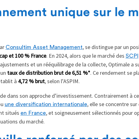
nnement unique sur le 
par
, se distingue par un po
Consultim Asset Management
 cap et 100 % France
. En 2024, alors que le marché des
SCPI
ajustements et un rééquilibrage de la collecte, Optimale a 
t un
taux de distribution brut de 6,51 %*
. Ce rendement se pl
tablit à
4,72 % brut
, selon l’ASPIM.
side dans son approche d’investissement. Contrairement à cer
ou
, elle se concentre sur
une diversification internationale
nt situés
, et soigneusement sélectionnés pour o
en France
ctuations du marché.