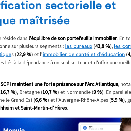
fication sectorielle et
ue maîtrisée
e réside dans
l’équilibre de son portefeuille immobilier
. En t
tionne sur plusieurs segments :
(
43,8 %
),
les bureaux
les c
s (
22,9 %
) et l’
(
4
stique
immobilier de santé et d’éducation
s liés à la dépendance à un seul secteur et d’offrir une meill
a
SCPI maintient une forte présence sur l’Arc Atlantique
, not
(
16,7 %
), Bretagne (
10,7 %
) et Normandie (
9 %
). En parallèl
e le Grand Est (
6,6 %
) et l’Auvergne-Rhône-Alpes (
5,9 %
), 
hheim et Saint-Martin-d’Hères
.