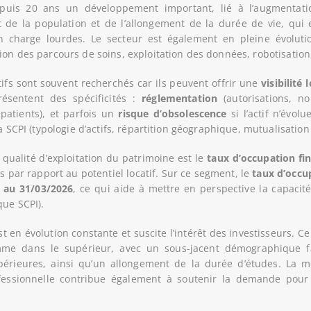
puis 20 ans un développement important, lié à l’augmentati
 de la population et de l’allongement de la durée de vie, qui
n charge lourdes. Le secteur est également en pleine évoluti
on des parcours de soins, exploitation des données, robotisation
tifs sont souvent recherchés car ils peuvent offrir une
visibilité 
présentent des spécificités :
réglementation
(autorisations, n
patients), et parfois un
risque d’obsolescence
si l’actif n’évol
a SCPI (typologie d’actifs, répartition géographique, mutualisation 
 qualité d’exploitation du patrimoine est le
taux d’occupation fi
s par rapport au potentiel locatif. Sur ce segment, le
taux d’occu
 % au 31/03/2026
, ce qui aide à mettre en perspective la capacit
que SCPI).
 est en évolution constante et suscite l’intérêt des investisseurs.
mme dans le supérieur, avec un sous-jacent démographique fa
périeures, ainsi qu’un allongement de la durée d’études. La 
fessionnelle contribue également à soutenir la demande pour 