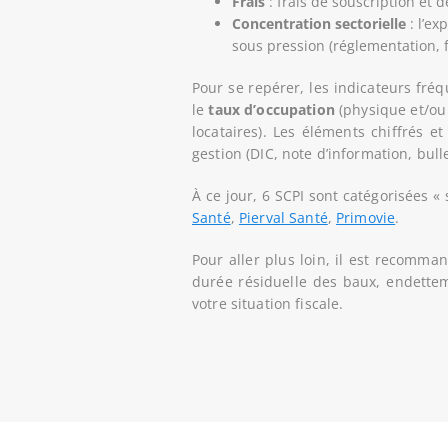
Frais
: frais de souscription et 
Concentration sectorielle
: l’ex
sous pression (réglementation, 
Pour se repérer, les indicateurs f
le
taux d’occupation
(physique et/ou 
locataires). Les éléments chiffrés e
gestion (DIC, note d’information, bull
À ce jour, 6 SCPI sont catégorisées «
Santé
,
Pierval Santé
,
Primovie
.
Pour aller plus loin, il est recomman
durée résiduelle des baux, endetteme
votre situation fiscale.