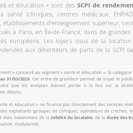
nté et éducation » sont des
SCPI de rendemen
 la santé (cliniques, centres médicaux, EHPAD
s, établissements d’enseignement supérieur, cent
ués à Paris, en Île-de-France, dans de grande
és européens. Les loyers issus de la location
idendes aux détenteurs de parts de la SCPI (a
ment » consacré au segment « santé et éducation », la catégori
 au 31/03/2026
. Cet ordre de grandeur permet de situer le poid
re que les analyses doivent porter à la fois sur la straté
ine détenu.
nté et éducation » ne finance pas directement des services mé
des exploitants (groupes de cliniques, opérateurs de crèches, éc
end donc notamment de la
solidité du locataire
, de la
durée des b
isation, modularité).