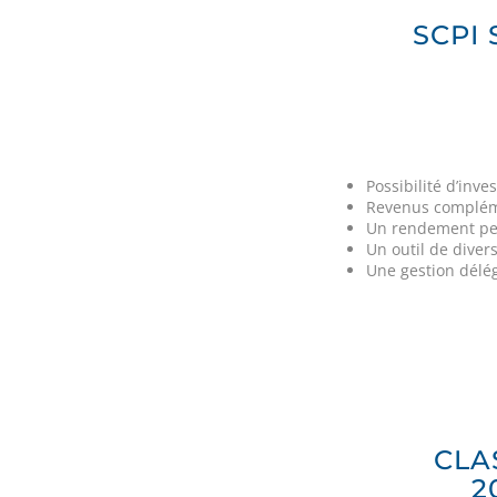
SCPI
Possibilité d’inv
Revenus complém
Un rendement pe
Un outil de diver
Une gestion délég
CLA
2