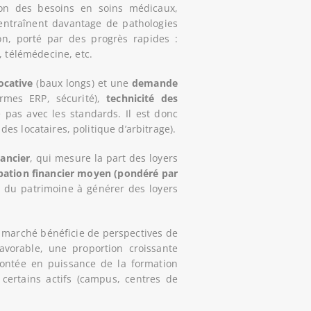
on des besoins en soins médicaux,
 entraînent davantage de pathologies
on, porté par des progrès rapides :
, télémédecine, etc.
locative
(baux longs) et une
demande
ormes ERP, sécurité),
technicité des
ue pas avec les standards. Il est donc
des locataires, politique d’arbitrage).
nancier
, qui mesure la part des loyers
pation financier moyen (pondéré par
é du patrimoine à générer des loyers
 Ce marché bénéficie de perspectives de
vorable, une proportion croissante
montée en puissance de la formation
certains actifs (campus, centres de