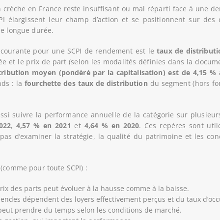
 crèche en France reste insuffisant ou mal réparti face à une d
PI élargissent leur champ d’action et se positionnent sur des
de longue durée.
s courante pour une SCPI de rendement est le
taux de distributi
e et le prix de part (selon les modalités définies dans la docum
tribution moyen (pondéré par la capitalisation) est de 4,15 %
nds : la
fourchette des taux de distribution
du segment (hors fon
ssi suivre la performance annuelle de la catégorie sur plusieurs
022
,
4,57 % en 2021
et
4,64 % en 2020
. Ces repères sont uti
 pas d’examiner la stratégie, la qualité du patrimoine et les c
(comme pour toute SCPI) :
prix des parts peut évoluer à la hausse comme à la baisse.
idendes dépendent des loyers effectivement perçus et du taux d’occ
 peut prendre du temps selon les conditions de marché.