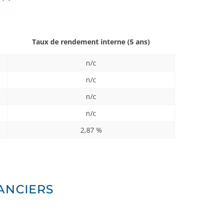
Taux de rendement interne
(5 ans)
n/c
n/c
n/c
n/c
2,87 %
ANCIERS