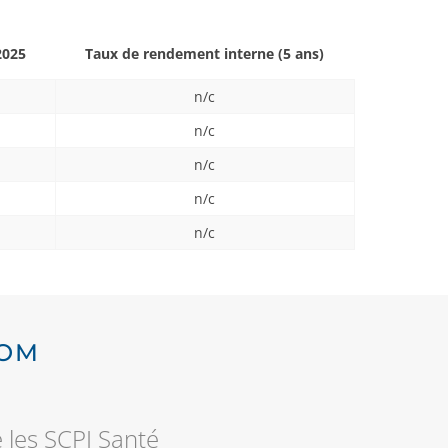
2025
Taux de rendement interne
(5 ans)
n/c
n/c
n/c
n/c
n/c
COM
 les SCPI Santé