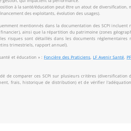
de gestion, qui impactent la performance.
position à la santé/éducation peut être un atout de diversification,
financement des exploitants, évolution des usages).
réquemment mentionnés dans la documentation des SCPI incluent
financier), ainsi que la répartition du patrimoine (zones géograp
t les risques sont détaillés dans les documents réglementaires 
etins trimestriels, rapport annuel).
 santé et éducation » :
Foncière des Praticiens
,
LF Avenir Santé
,
PF
dé de comparer ces SCPI sur plusieurs critères (diversification 
nt, frais, historique de distribution) et de vérifier l’adéquati