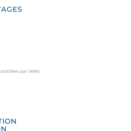
TAGES
ontrôlées par l’AMF).
TION
ON