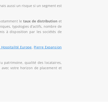
 mais aussi un risque si un segment est
 notamment le
taux de distribution
et
hiques, typologies d’actifs, nombre de
mis à disposition par les sociétés de
 Hospitalité Europe
,
Pierre Expansion
du patrimoine, qualité des locataires,
on avec votre horizon de placement et