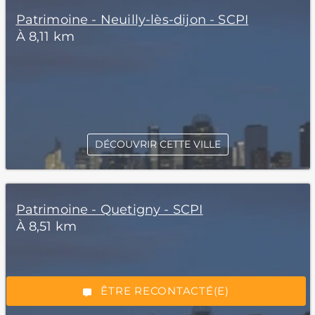
Patrimoine - Neuilly-lès-dijon - SCPI
À 8,11 km
DÉCOUVRIR CETTE VILLE
*Champs obligatoires
Patrimoine - Quetigny - SCPI
À 8,51 km
“Excellent”, 165 avis
ÊTRE RECONTACTÉ(E)