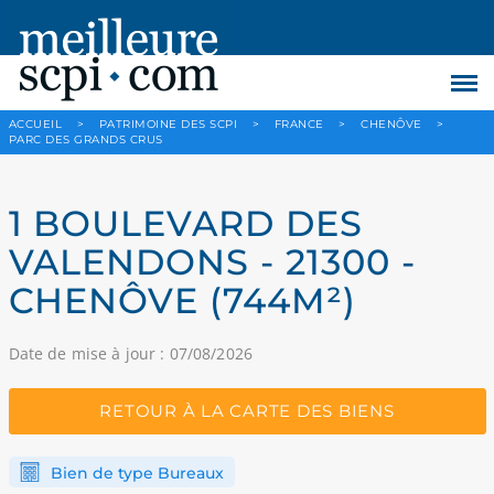
ACCUEIL
>
PATRIMOINE DES SCPI
>
FRANCE
>
CHENÔVE
>
PARC DES GRANDS CRUS
1 BOULEVARD DES
VALENDONS - 21300 -
CHENÔVE (744M²)
Date de mise à jour : 07/08/2026
RETOUR À LA CARTE DES BIENS
Bien de type Bureaux