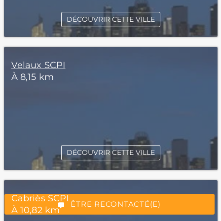
DÉCOUVRIR CETTE VILLE
Velaux SCPI
À 8,15 km
*Champs obligatoires
DÉCOUVRIR CETTE VILLE
“Excellent”, 165 avis
Cabriès SCPI
ÊTRE RECONTACTÉ(E)
À 10,82 km