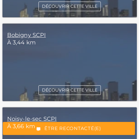
DÉCOUVRIR CETTE VILLE
Bobigny SCPI
À 3,44 km
*Champs obligatoires
DÉCOUVRIR CETTE VILLE
Noisy-le-sec SCPI
“Excellent”, 165 avis
À 3,66 km
ÊTRE RECONTACTÉ(E)